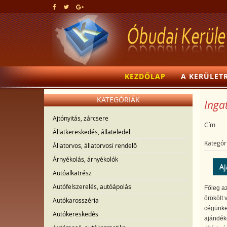
KEZDŐLAP
A KERÜLET
KATEGÓRIÁK
Ingat
Ajtónyitás, zárcsere
Cím
Állatkereskedés, állateledel
Kategór
Állatorvos, állatorvosi rendelő
Árnyékolás, árnyékolók
Aj
Autóalkatrész
Autófelszerelés, autóápolás
Főleg az
örökölt 
Autókarosszéria
cégünket
Autókereskedés
ajándéko