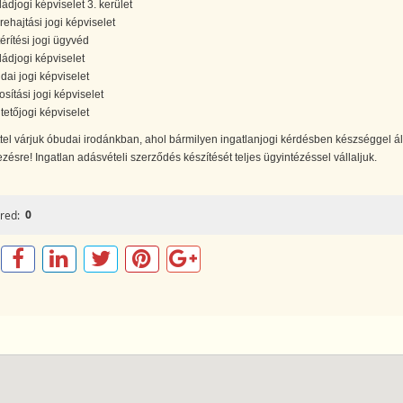
ládjogi képviselet 3. kerület
rehajtási jogi képviselet
térítési jogi ügyvéd
ládjogi képviselet
dai jogi képviselet
osítási jogi képviselet
tetőjogi képviselet
tel várjuk óbudai irodánkban, ahol bármilyen ingatlanjogi kérdésben készséggel á
zésre! Ingatlan adásvételi szerződés készítését teljes ügyintézéssel vállaljuk.
0
red: