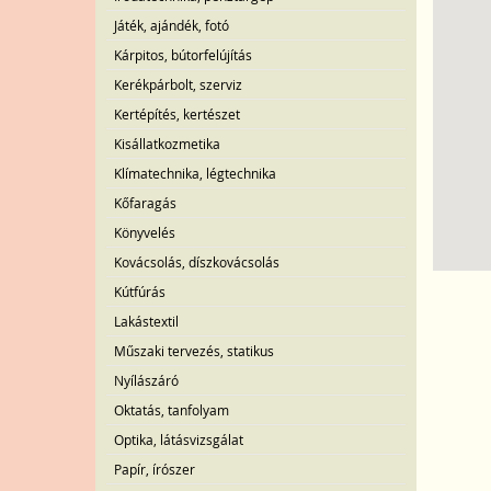
Játék, ajándék, fotó
Kárpitos, bútorfelújítás
Kerékpárbolt, szerviz
Kertépítés, kertészet
Kisállatkozmetika
Klímatechnika, légtechnika
Kőfaragás
Könyvelés
Kovácsolás, díszkovácsolás
Kútfúrás
Lakástextil
Műszaki tervezés, statikus
Nyílászáró
Oktatás, tanfolyam
Optika, látásvizsgálat
Papír, írószer