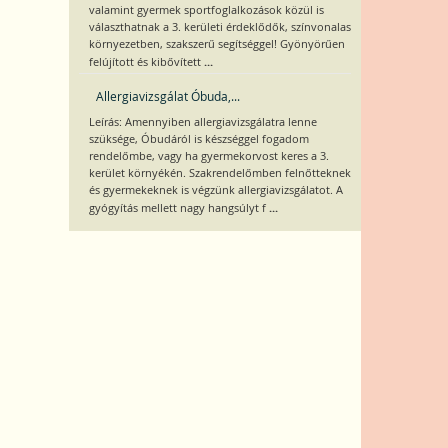
valamint gyermek sportfoglalkozások közül is
választhatnak a 3. kerületi érdeklődők, színvonalas
környezetben, szakszerű segítséggel! Gyönyörűen
...
felújított és kibővített
Allergiavizsgálat Óbuda,...
Leírás: Amennyiben allergiavizsgálatra lenne
szüksége, Óbudáról is készséggel fogadom
rendelőmbe, vagy ha gyermekorvost keres a 3.
kerület környékén. Szakrendelőmben felnőtteknek
és gyermekeknek is végzünk allergiavizsgálatot. A
...
gyógyítás mellett nagy hangsúlyt f