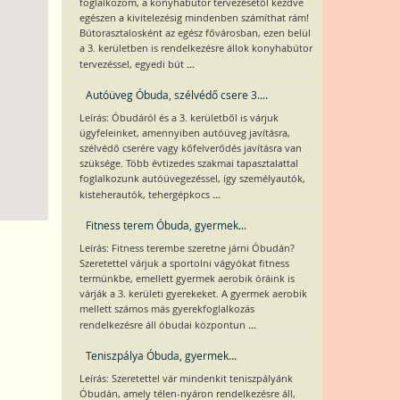
foglalkozom, a konyhabútor tervezésétől kezdve
egészen a kivitelezésig mindenben számíthat rám!
Bútorasztalosként az egész fővárosban, ezen belül
a 3. kerületben is rendelkezésre állok konyhabútor
...
tervezéssel, egyedi bút
Autóüveg Óbuda, szélvédő csere 3....
Leírás: Óbudáról és a 3. kerületből is várjuk
ügyfeleinket, amennyiben autóüveg javításra,
szélvédő cserére vagy kőfelverődés javításra van
szüksége. Több évtizedes szakmai tapasztalattal
foglalkozunk autóüvegezéssel, így személyautók,
...
kisteherautók, tehergépkocs
Fitness terem Óbuda, gyermek...
Leírás: Fitness terembe szeretne járni Óbudán?
Szeretettel várjuk a sportolni vágyókat fitness
termünkbe, emellett gyermek aerobik óráink is
várják a 3. kerületi gyerekeket. A gyermek aerobik
mellett számos más gyerekfoglalkozás
...
rendelkezésre áll óbudai központun
Teniszpálya Óbuda, gyermek...
Leírás: Szeretettel vár mindenkit teniszpályánk
Óbudán, amely télen-nyáron rendelkezésre áll,