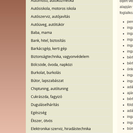
Autómosó, autókozmetika
díjért v
alapján 
Autósiskola, motoros iskola
foglalko
Autószerviz, autójavítás
pere
Autóüveg, autótükör
ing
Baba, mama
ing
ing
Bank, hitel, biztosítás
ing
Barkácsgép, kerti gép
ing
Biztonságtechnika, vagyonvédelem
bérl
bérl
Bölcsöde, óvoda, napközi
önk
Burkolat, burkolás
inga
Bútor, lapszabászat
ing
adá
Chiptuning, autótuning
ajá
Cukrászda, fagyizó
bér
Duguláselhárítás
föld
adá
Egészség
ing
Ékszer, ötvös
ing
Elektronikai szerviz, hiradástechnika
bün