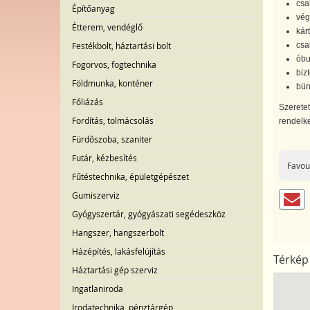
csa
Építőanyag
vég
Étterem, vendéglő
kár
csa
Festékbolt, háztartási bolt
óbu
Fogorvos, fogtechnika
bizt
Földmunka, konténer
bün
Fóliázás
Szeretet
Fordítás, tolmácsolás
rendelke
Fürdőszoba, szaniter
Futár, kézbesítés
Favou
Fűtéstechnika, épületgépészet
Gumiszerviz
Gyógyszertár, gyógyászati segédeszköz
Hangszer, hangszerbolt
Házépítés, lakásfelújítás
Térkép
Háztartási gép szerviz
Ingatlaniroda
Irodatechnika, pénztárgép