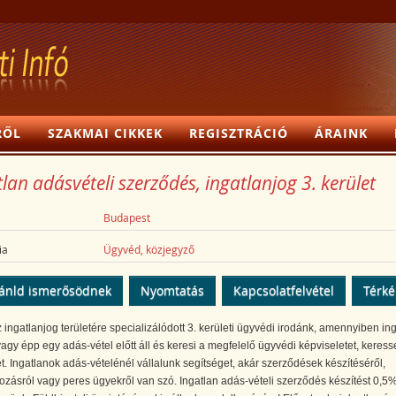
RŐL
SZAKMAI CIKKEK
REGISZTRÁCIÓ
ÁRAINK
lan adásvételi szerződés, ingatlanjog 3. kerület
Budapest
ia
Ügyvéd, közjegyző
ánld ismerősödnek
Nyomtatás
Kapcsolatfelvétel
Térk
 ingatlanjog területére specializálódott 3. kerületi ügyvédi irodánk, amennyiben ing
vagy épp egy adás-vétel előtt áll és keresi a megfelelő ügyvédi képviseletet, keress
. Ingatlanok adás-vételénél vállalunk segítséget, akár szerződések készítéséről,
zásról vagy peres ügyekről van szó. Ingatlan adás-vételi szerződés készítést 0,5