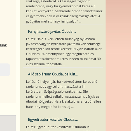
szüksége, Óbudáról is készséggel fogadom
rendelőmbe, vagy ha gyermekorvost keres a 3.
kerület környékén. Szakrendelőmben felnőtteknek
és gyermekeknek is végzünk allergiavizsgálatot. A
...
gyógyítás mellett nagy hangsúlyt f
Fa nyílászáró javítás Óbuda,...
Leírás: Ha a 3. kerületben műanyag nyílászáró
javításra vagy fa nyílászáró javításra van szüksége,
llunk
készséggel állok rendelkezésre. Hívjon bátran akár
Óbudáról is, amennyiben egy megbízható és
tapasztalt szakembert keres, hiszen munkámat 30
...
éves szakmai tapasztala
Álló szolárium Óbuda, cellulit...
Leírás: Jó helyen jár, ha kedvező áron keres álló
szoláriumot vagy cellulit masszázst a III.
kerületben. Szépségszalonunkban az álló
szolárium mellett cellulit masszázzsal is várjuk az
óbudai hölgyeket. Ha a kialakult narancsbőr ellen
...
hatékony megoldást keres, aj
Egyedi bútor készítés Óbuda,...
Leírás: Egyedi bútor készítéssel Óbudán is