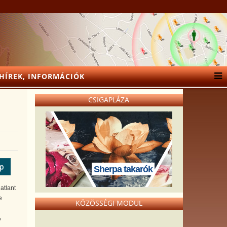
HÍREK, INFORMÁCIÓK
CSIGAPLÁZA
ép
Sherpa takarók
atlant
e
KÖZÖSSÉGI MODUL
%