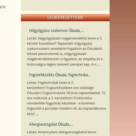
l is
LEGKERESETTEBB
Nőgyógyász szakorvos Óbuda,...
Leírás: Nőgyógyászati magánrendelést keres a 3.
kerület közelében? Tapasztalt nőgyógyász
szakorvosként szeretettel fogadom az Óbudáról
érkező pácienseimet is, nőgyógyászati
magánrendelésemen a figyelem, az empátia és a
...
biztonságos légkör kiemelt szerepet kap. A n
Fogsorkészítés Óbuda, fogtechnika...
Leírás: Fogtechnikát keres a 3.
kerületben? Fogsorkészítésre van szüksége
Óbudán? Fogtechnikánk 30 éves tapasztalattal, 15
éve működik a 3. kerületben! Profilunkba
mindenféle fogpótlás készítése - a kivehető
fogsortól a porcelán hidakon át, az implantátumra
...
készí
Allergiavizsgálat Óbuda,...
Leírás: Amennyiben allergiavizsgálatra lenne