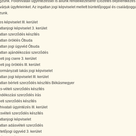
égzünk. Földhivatali ügyintézéssel is állunk rendelkezésére! Előzetes bejelentkezés
várjuk ügyfeleinket. Az ingatlan jogi képviselet mellett büntetőjoggal és családjogga
zunk.
s képviselet III. kerület
atlanjogi képviselet 3. kerület
atlan szerződés készítés
atlan öröklés Óbuda
atlan jogi ügyvéd Óbuda
atlan ajándékozási szerződés
eti jog csere 3. kerület
eti jog öröklés III. kerület
ormányzati lakás jogi képviselet
tlan jogi képviselet III. kerület
atlan bérleti szerződés készítés Békásmegyer
s-vételi szerződés készítés
ndékozási szerződés írás
leti szerződés készítés
hivatali ügyintézés III. kerület
svételi szerződés készítés
atlanjogi képviselet
atlan adásvételi szerződés
tetőjogi ügyvéd 3. kerület