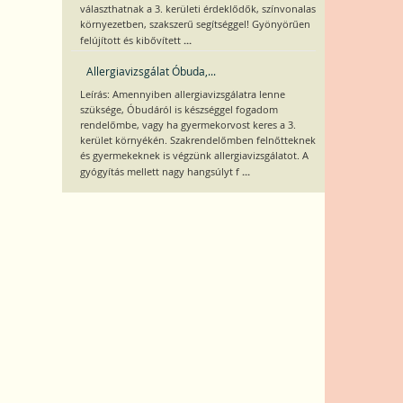
választhatnak a 3. kerületi érdeklődők, színvonalas
környezetben, szakszerű segítséggel! Gyönyörűen
...
felújított és kibővített
Allergiavizsgálat Óbuda,...
Leírás: Amennyiben allergiavizsgálatra lenne
szüksége, Óbudáról is készséggel fogadom
rendelőmbe, vagy ha gyermekorvost keres a 3.
kerület környékén. Szakrendelőmben felnőtteknek
és gyermekeknek is végzünk allergiavizsgálatot. A
...
gyógyítás mellett nagy hangsúlyt f