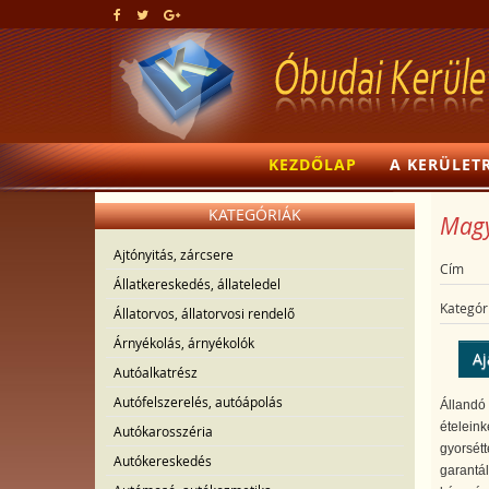
KEZDŐLAP
A KERÜLET
KATEGÓRIÁK
Magya
Ajtónyitás, zárcsere
Cím
Állatkereskedés, állateledel
Kategór
Állatorvos, állatorvosi rendelő
Árnyékolás, árnyékolók
Aj
Autóalkatrész
Autófelszerelés, autóápolás
Állandó 
ételeink
Autókarosszéria
gyorsét
Autókereskedés
garantá