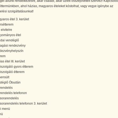
el állunk rendelkezésre, akár családi, akár üzleti összejövetelt szervez! Kapcsoló
éttermünkben, ahol házias, magyaros ételeket kóstolhat, vagy vegye igénybe az
elési szolgáltatásunkat!
yaros étel 3. kerület
rsétterem
 elvitelre
yományos étel
dai vendéglő
lagási rendezvény
dezvényhelyszín
erem
as étel III. kerület
iszolgáló gyors étterem
iszolgáló étterem
sensült
déglő Óbudán
lrendelés
lrendelés telefonon
sorarendelés
sorarendelés telefonon 3. kerület
i menü
nü