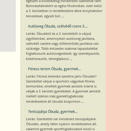
egészen a kivitelezésig mindenben számíthat rám!
Bútorasztalosként az egész fővárosban, ezen belül
a 3. kerületben is rendelkezésre állok konyhabútor
...
tervezéssel, egyedi bút
Autóüveg Óbuda, szélvédő csere 3....
Leírás: Óbudáról és a 3. kerületből is várjuk
ügyfeleinket, amennyiben autóüveg javításra,
szélvédő cserére vagy kőfelverődés javításra van
szüksége. Több évtizedes szakmai tapasztalattal
foglalkozunk autóüvegezéssel, így személyautók,
...
kisteherautók, tehergépkocs
Fitness terem Óbuda, gyermek...
Leírás: Fitness terembe szeretne járni Óbudán?
Szeretettel várjuk a sportolni vágyókat fitness
termünkbe, emellett gyermek aerobik óráink is
várják a 3. kerületi gyerekeket. A gyermek aerobik
mellett számos más gyerekfoglalkozás
...
rendelkezésre áll óbudai központun
Teniszpálya Óbuda, gyermek...
Leírás: Szeretettel vár mindenkit teniszpályánk
Óbudán, amely télen-nyáron rendelkezésre áll,
valamint gyermek sportfoglalkozások közül is