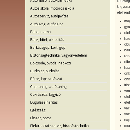
Autómosó, autókozmetika
készségg
ki gyors
Autósiskola, motoros iskola
ételrend
Autószerviz, autójavítás
mag
Autóüveg, autótükör
gyo
Baba, mama
étel
hag
Bank, hitel, biztosítás
óbu
Barkácsgép, kerti gép
bal
Biztonságtechnika, vagyonvédelem
ren
étt
Bölcsöde, óvoda, napközi
házi
Burkolat, burkolás
önk
Bútor, lapszabászat
önk
fris
Chiptuning, autótuning
ven
Cukrászda, fagyizó
éte
Duguláselhárítás
éte
vac
Egészség
vac
Ékszer, ötvös
nap
Elektronikai szerviz, hiradástechnika
me