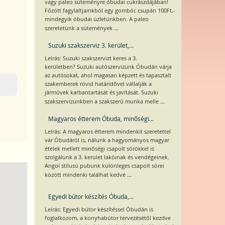
vagy paleo süteményre óbudai cukrászdájában!
Főzött fagylaltjainkból egy gombóc csupán 100Ft,-
mindegyik óbudai üzletünkben. A paleo
...
szeretetünk a sütemények
Suzuki szakszerviz 3. kerület,...
Leírás: Suzuki szakszervizt keres a 3.
kerületben? Suzuki autószervizünk Óbudán várja
az autósokat, ahol magasan képzett és tapasztalt
szakemberek rövid határidővel vállalják a
járművek karbantartását és javítását. Suzuki
...
szakszervizünkben a szakszerű munka melle
Magyaros étterem Óbuda, minőségi...
Leírás: A magyaros étterem mindenkit szeretettel
vár Óbudáról is, nálunk a hagyományos magyar
ételek mellett minőségi csapolt sörökkel is
szolgálunk a 3. kerület lakóinak és vendégeinek.
Angol stílusú pubunk különleges csapolt sörei
...
között mindenki találhat kedvé
Egyedi bútor készítés Óbuda,...
Leírás: Egyedi bútor készítéssel Óbudán is
foglalkozom, a konyhabútor tervezésétől kezdve