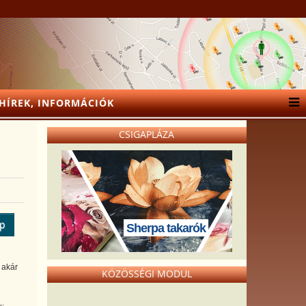
HÍREK, INFORMÁCIÓK
CSIGAPLÁZA
ép
Sherpa takarók
 akár
KÖZÖSSÉGI MODUL