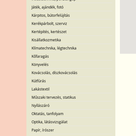
Játék, ajándék, fotó
Kárpitos, bútorfelújítás
Kerékpárbolt, szerviz
Kertépítés, kertészet
Kisállatkozmetika
Klímatechnika, légtechnika
Kőfaragás
Könyvelés
Kovácsolás, díszkovácsolás
Kútfúrás
Lakástextil
Műszaki tervezés, statikus
Nyílászáró
Oktatás, tanfolyam
Optika, látásvizsgálat
Papír, írószer