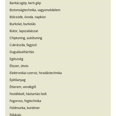
Barkácsgép, kerti gép
Biztonságtechnika, vagyonvédelem
Bölcsöde, óvoda, napközi
Burkolat, burkolás
Bútor, lapszabászat
Chiptuning, autótuning
Cukrászda, fagyizó
Duguláselhárítás
Egészség
Ékszer, ötvös
Elektronikai szerviz, hiradástechnika
Építőanyag
Étterem, vendéglő
Festékbolt, háztartási bolt
Fogorvos, fogtechnika
Földmunka, konténer
Fóliázás