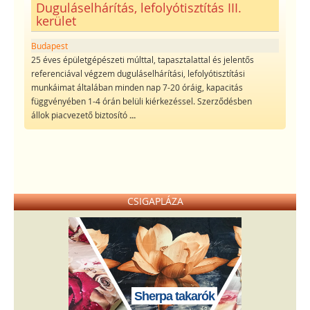
Duguláselhárítás, lefolyótisztítás III.
kerület
Budapest
25 éves épületgépészeti múlttal, tapasztalattal és jelentős
referenciával végzem duguláselhárítási, lefolyótisztítási
munkáimat általában minden nap 7-20 óráig, kapacitás
függvényében 1-4 órán belüli kiérkezéssel. Szerződésben
állok piacvezető biztosító
...
CSIGAPLÁZA
Sherpa takarók