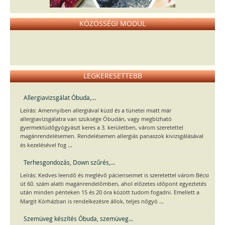
KÖZÖSSÉGI MODUL
LEGKERESETTEBB
Allergiavizsgálat Óbuda,...
Leírás: Amennyiben allergiával küzd és a tünetei miatt már
allergiavizsgálatra van szüksége Óbudán, vagy megbízható
gyermektüdőgyógyászt keres a 3. kerületben, várom szeretettel
magánrendelésemen. Rendelésemen allergiás panaszok kivizsgálásával
...
és kezelésével fog
Terhesgondozás, Down szűrés,...
Leírás: Kedves leendő és meglévő pácienseimet is szeretettel várom Bécsi
út 60. szám alatti magánrendelőmben, ahol előzetes időpont egyeztetés
után minden pénteken 15 és 20 óra között tudom fogadni. Emellett a
...
Margit Kórházban is rendelkezésre állok, teljes nőgyó
Szemüveg készítés Óbuda, szemüveg...