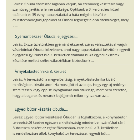
Leírás: Óbuda szomszédságában várjuk, ha szemüveg készítésre vagy
szemüveg javításra lenne szüksége. Optikánk a 3. kerülethez közel
található és 35 évnyi tapasztalattal a háta mögött készíti el
csúcstechnológiás gépekkel az Önnek legmegfelelőbb szemüveget, mely
...
t
Gyémánt ékszer Óbuda, eljegyzési...
Leírás: Ékszerüzletünkben gyémánt ékszerek széles választékával várjuk
vásárlóinkat Óbuda közelében, ahol nagy tapasztalattal készítünk egyedi
eljegyzési gyűrűket is a 3. kerületiek számára is. Az egyedi ékszerek
...
készítése mellett széles választékban biztosítunk
Árnyékolástechnika 3. kerület
Leírás: A tervezéstől a megvalósításig, árnyékolástechnika kiváló
minőségben, kiváló áron! Ha most jött el az ideje, hogy egy új redőnyt
szereltessen vagy épp szúnyoghálóra van szüksége, mert nem szeretné,
...
hogy a bogarak és rovarok bejöjjenek mikor nyitva van az
Egyedi bútor készítés Óbuda,...
Leírás: Egyedi bútor készítéssel Óbudán is foglalkozom, a konyhabútor
tervezésétől kezdve egészen a kivitelezésig mindenben számíthat rám!
Bútorasztalosként az egész fővárosban, ezen belül a 3. kerületben
...
is rendelkezésre állok konyhabútor tervezéssel, egyedi bút