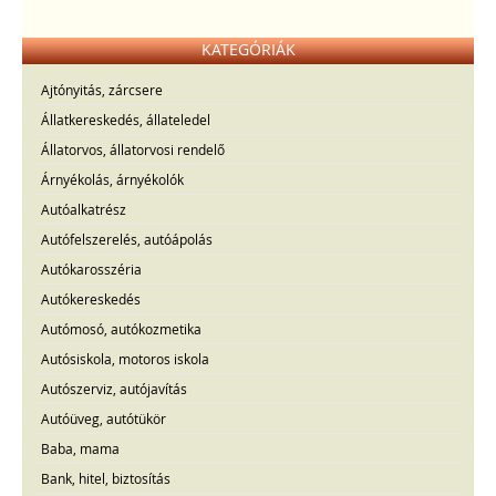
KATEGÓRIÁK
Ajtónyitás, zárcsere
Állatkereskedés, állateledel
Állatorvos, állatorvosi rendelő
Árnyékolás, árnyékolók
Autóalkatrész
Autófelszerelés, autóápolás
Autókarosszéria
Autókereskedés
Autómosó, autókozmetika
Autósiskola, motoros iskola
Autószerviz, autójavítás
Autóüveg, autótükör
Baba, mama
Bank, hitel, biztosítás