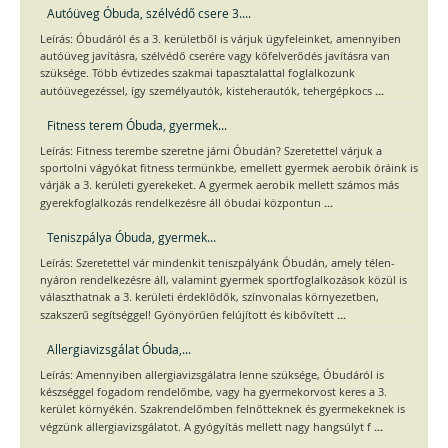
Autóüveg Óbuda, szélvédő csere 3....
Leírás: Óbudáról és a 3. kerületből is várjuk ügyfeleinket, amennyiben
autóüveg javításra, szélvédő cserére vagy kőfelverődés javításra van
szüksége. Több évtizedes szakmai tapasztalattal foglalkozunk
...
autóüvegezéssel, így személyautók, kisteherautók, tehergépkocs
Fitness terem Óbuda, gyermek...
Leírás: Fitness terembe szeretne járni Óbudán? Szeretettel várjuk a
sportolni vágyókat fitness termünkbe, emellett gyermek aerobik óráink is
várják a 3. kerületi gyerekeket. A gyermek aerobik mellett számos más
...
gyerekfoglalkozás rendelkezésre áll óbudai központun
Teniszpálya Óbuda, gyermek...
Leírás: Szeretettel vár mindenkit teniszpályánk Óbudán, amely télen-
nyáron rendelkezésre áll, valamint gyermek sportfoglalkozások közül is
választhatnak a 3. kerületi érdeklődők, színvonalas környezetben,
...
szakszerű segítséggel! Gyönyörűen felújított és kibővített
Allergiavizsgálat Óbuda,...
Leírás: Amennyiben allergiavizsgálatra lenne szüksége, Óbudáról is
készséggel fogadom rendelőmbe, vagy ha gyermekorvost keres a 3.
kerület környékén. Szakrendelőmben felnőtteknek és gyermekeknek is
...
végzünk allergiavizsgálatot. A gyógyítás mellett nagy hangsúlyt f