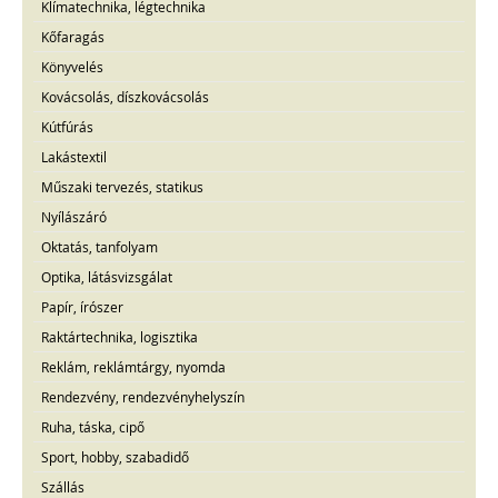
Klímatechnika, légtechnika
Kőfaragás
Könyvelés
Kovácsolás, díszkovácsolás
Kútfúrás
Lakástextil
Műszaki tervezés, statikus
Nyílászáró
Oktatás, tanfolyam
Optika, látásvizsgálat
Papír, írószer
Raktártechnika, logisztika
Reklám, reklámtárgy, nyomda
Rendezvény, rendezvényhelyszín
Ruha, táska, cipő
Sport, hobby, szabadidő
Szállás