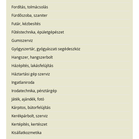
Fordítás, tolmácsolás
Fürdőszoba, szaniter
Futár, kézbesítés
Fűtéstechnika, épületgépészet
Gumiszerviz
Gyógyszertár, gyógyászati segédeszköz
Hangszer, hangszerbolt
Házépítés, lakásfelújítás
Háztartási gép szerviz
Ingatlaniroda
Irodatechnika, pénztárgép
Játék, ajándék, fotó
Kárpitos, bútorfelújítás
Kerékpárbolt, szerviz
Kertépítés, kertészet
Kisállatkozmetika