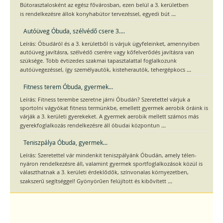
Bútorasztalosként az egész fővárosban, ezen belül a 3. kerületben
...
is rendelkezésre állok konyhabútor tervezéssel, egyedi bút
Autóüveg Óbuda, szélvédő csere 3....
Leírás: Óbudáról és a 3. kerületből is várjuk ügyfeleinket, amennyiben
autóüveg javításra, szélvédő cserére vagy kőfelverődés javításra van
szüksége. Több évtizedes szakmai tapasztalattal foglalkozunk
...
autóüvegezéssel, így személyautók, kisteherautók, tehergépkocs
Fitness terem Óbuda, gyermek...
Leírás: Fitness terembe szeretne járni Óbudán? Szeretettel várjuk a
sportolni vágyókat fitness termünkbe, emellett gyermek aerobik óráink is
várják a 3. kerületi gyerekeket. A gyermek aerobik mellett számos más
...
gyerekfoglalkozás rendelkezésre áll óbudai központun
Teniszpálya Óbuda, gyermek...
Leírás: Szeretettel vár mindenkit teniszpályánk Óbudán, amely télen-
nyáron rendelkezésre áll, valamint gyermek sportfoglalkozások közül is
választhatnak a 3. kerületi érdeklődők, színvonalas környezetben,
...
szakszerű segítséggel! Gyönyörűen felújított és kibővített