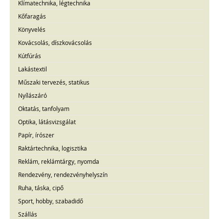
Klímatechnika, légtechnika
Kőfaragás
Könyvelés
Kovácsolás, díszkovácsolás
Kútfúrás
Lakástextil
Műszaki tervezés, statikus
Nyílászáró
Oktatás, tanfolyam
Optika, látásvizsgálat
Papír, írószer
Raktártechnika, logisztika
Reklám, reklámtárgy, nyomda
Rendezvény, rendezvényhelyszín
Ruha, táska, cipő
Sport, hobby, szabadidő
Szállás