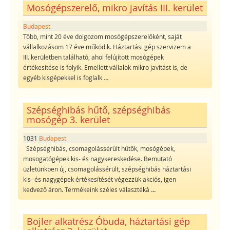
Mosógépszerelő, mikro javítás III. kerület
Budapest
Több, mint 20 éve dolgozom mosógépszerelőként, saját
vállalkozásom 17 éve működik. Háztartási gép szervizem a
III. kerületben található, ahol felújított mosógépek
értékesítése is folyik. Emellett vállalok mikro javítást is, de
egyéb kisgépekkel is foglalk
...
Szépséghibás hűtő, szépséghibás
mosógép 3. kerület
1031
Budapest
Szépséghibás, csomagolássérült hűtők, mosógépek,
mosogatógépek kis- és nagykereskedése. Bemutató
üzletünkben új, csomagolássérült, szépséghibás háztartási
kis- és nagygépek értékesítését végezzük akciós, igen
kedvező áron. Termékeink széles választéká
...
Bojler alkatrész Óbuda, háztartási gép