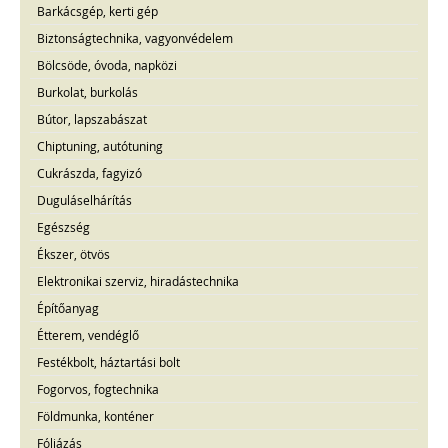
Barkácsgép, kerti gép
Biztonságtechnika, vagyonvédelem
Bölcsöde, óvoda, napközi
Burkolat, burkolás
Bútor, lapszabászat
Chiptuning, autótuning
Cukrászda, fagyizó
Duguláselhárítás
Egészség
Ékszer, ötvös
Elektronikai szerviz, hiradástechnika
Építőanyag
Étterem, vendéglő
Festékbolt, háztartási bolt
Fogorvos, fogtechnika
Földmunka, konténer
Fóliázás