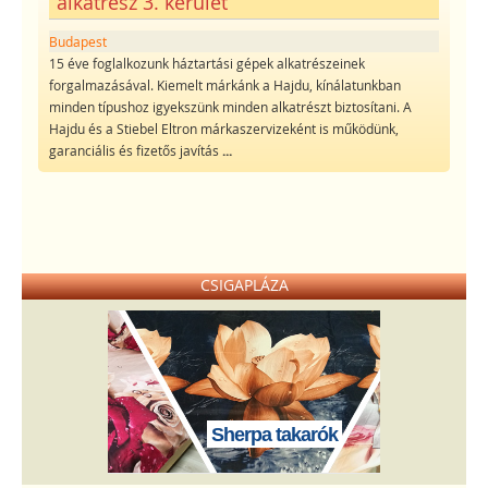
alkatrész 3. kerület
Budapest
15 éve foglalkozunk háztartási gépek alkatrészeinek
forgalmazásával. Kiemelt márkánk a Hajdu, kínálatunkban
minden típushoz igyekszünk minden alkatrészt biztosítani. A
Hajdu és a Stiebel Eltron márkaszervizeként is működünk,
garanciális és fizetős javítás
...
CSIGAPLÁZA
Sherpa takarók