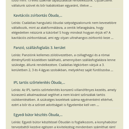
több mint 15 éves szakmai tapasztalattal rendelkezünk. Cipzárcserét
...
vállalunk szövet és bőr kabátokban egyaránt, illetve
Kavitációs zsírbontás Óbuda,...
Leírás: Családias hangulatú óbudai szépségszalonunk nem kevesebbre
vállalkozik, mint az alakformálásra, a centik lefaragására, hogy
elégedetten nézzünk a tükörbe! S hogy mindezt hogyan érjük el? A
...
kavitációs zsírbontással, ami egy olyan ultrahangos zsírbontó keze
Panzió, szállásfoglalás 3. kerület
Leírás: Panziónk kellemes zöldövezetben, a csillaghegyi és a római
élményfürdő közelében található, amennyiben szállásfoglalásra lenne
szüksége, állunk rendelkezésre. Családias légkörben várjuk a 3.
...
kerületben 2, 3 és 4 ágyas szobákban, melyekhez saját fürdőszoba
IPL tartós szőrtelenítés Óbuda,...
Leírás: Az IPL tartós szőrtelenítés korszerű villanófényes kezelés, amely
kúraszerű alkalmazással segíthet a nem kívánt szőrszálak tartós
csökkentésében. A szükséges kezelések száma egyénenként eltérhet,
...
ezért a bőr és a szőrzet adottságait is figyelembe kell ven
Egyedi bútor készítés Óbuda,...
Leírás: Egyedi bútor készítéssel Óbudán is foglalkozom, a konyhabútor
tervezésétől kezdve egészen a kivitelezésig mindenben számíthat rám!