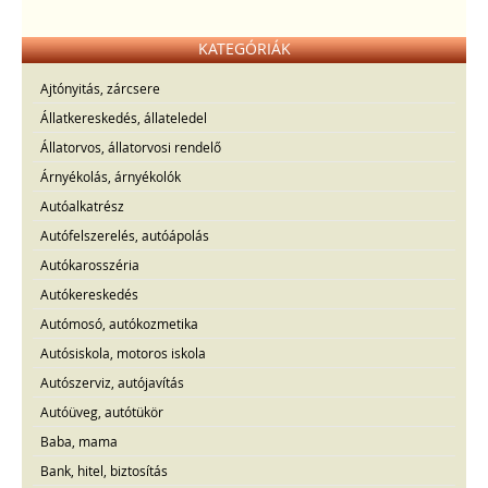
KATEGÓRIÁK
Ajtónyitás, zárcsere
Állatkereskedés, állateledel
Állatorvos, állatorvosi rendelő
Árnyékolás, árnyékolók
Autóalkatrész
Autófelszerelés, autóápolás
Autókarosszéria
Autókereskedés
Autómosó, autókozmetika
Autósiskola, motoros iskola
Autószerviz, autójavítás
Autóüveg, autótükör
Baba, mama
Bank, hitel, biztosítás