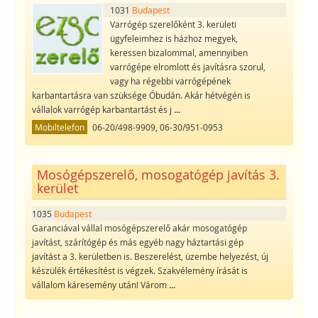
1031
Budapest
Varrógép szerelőként 3. kerületi
ügyfeleimhez is házhoz megyek,
keressen bizalommal, amennyiben
varrógépe elromlott és javításra szorul,
vagy ha régebbi varrógépének
karbantartásra van szüksége Óbudán. Akár hétvégén is
vállalok varrógép karbantartást és j
...
Mobiltelefon
06-20/498-9909, 06-30/951-0953
Mosógépszerelő, mosogatógép javítás 3.
kerület
1035
Budapest
Garanciával vállal mosógépszerelő akár mosogatógép
javítást, szárítógép és más egyéb nagy háztartási gép
javítást a 3. kerületben is. Beszerelést, üzembe helyezést, új
készülék értékesítést is végzek. Szakvélemény írását is
vállalom káresemény után! Várom
...