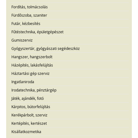
Fordítás, tolmácsolás
Fürdőszoba, szaniter
Futár, kézbesítés
Fűtéstechnika, épületgépészet
Gumiszerviz
Gyógyszertár, gyógyászati segédeszköz
Hangszer, hangszerbolt
Házépítés, lakásfelújítás
Háztartási gép szerviz
Ingatlaniroda
Irodatechnika, pénztárgép
Játék, ajándék, fotó
Kárpitos, bútorfelújítás
Kerékpárbolt, szerviz
Kertépítés, kertészet
Kisállatkozmetika