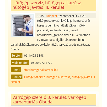
Hűtőgépszerviz, hűtőgép alkatrész,
hűtőgép javítás III. kerület
1035
Budapest
Szentendrei út 27-29.
Hűtőgépszervizünk vállalja háztartási és
kereskedelmi, vendéglátóipari hűtők
javítását, karbantartását, rövid
határidővel, garanciával a III. kerületben
is. Továbbá szolgáltatásainkon belül
vállaljuk hűtőkamrák, sokkoló hűtők tervezését és gyártását
óbuda
...
Telefon
06-1/453-3398
Mobiltelefon
06-20/972-3770
E-mail
info@hutogepalkatresz.hu
Cimkék
Hűtőgépszerviz
,
hűtőgép alkatrész
,
hűtőgép javítás III.
kerület
Varrógép szerelő 3. kerület, varrógép
karbantartás Óbuda