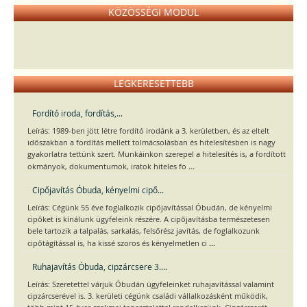
KÖZÖSSÉGI MODUL
LEGKERESETTEBB
Fordító iroda, fordítás,...
Leírás: 1989-ben jött létre fordító irodánk a 3. kerületben, és az eltelt
időszakban a fordítás mellett tolmácsolásban és hitelesítésben is nagy
gyakorlatra tettünk szert. Munkáinkon szerepel a hitelesítés is, a fordított
...
okmányok, dokumentumok, iratok hiteles fo
Cipőjavítás Óbuda, kényelmi cipő...
Leírás: Cégünk 55 éve foglalkozik cipőjavítással Óbudán, de kényelmi
cipőket is kínálunk ügyfeleink részére. A cipőjavításba természetesen
bele tartozik a talpalás, sarkalás, felsőrész javítás, de foglalkozunk
...
cipőtágítással is, ha kissé szoros és kényelmetlen ci
Ruhajavítás Óbuda, cipzárcsere 3....
Leírás: Szeretettel várjuk Óbudán ügyfeleinket ruhajavítással valamint
cipzárcserével is. 3. kerületi cégünk családi vállalkozásként működik,