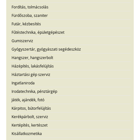
Fordítás, tolmácsolás
Fürdőszoba, szaniter
Futár, kézbesítés
Fűtéstechnika, épületgépészet
Gumiszerviz
Gyógyszertár, gyógyászati segédeszköz
Hangszer, hangszerbolt
Házépítés, lakásfelújítás
Háztartási gép szerviz
Ingatlaniroda
Irodatechnika, pénztárgép
Játék, ajándék, fotó
Kárpitos, bútorfelújítás
Kerékpárbolt, szerviz
Kertépítés, kertészet
Kisállatkozmetika