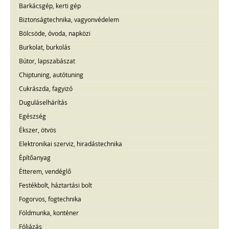
Barkácsgép, kerti gép
Biztonságtechnika, vagyonvédelem
Bölcsöde, óvoda, napközi
Burkolat, burkolás
Bútor, lapszabászat
Chiptuning, autótuning
Cukrászda, fagyizó
Duguláselhárítás
Egészség
Ékszer, ötvös
Elektronikai szerviz, hiradástechnika
Építőanyag
Étterem, vendéglő
Festékbolt, háztartási bolt
Fogorvos, fogtechnika
Földmunka, konténer
Fóliázás