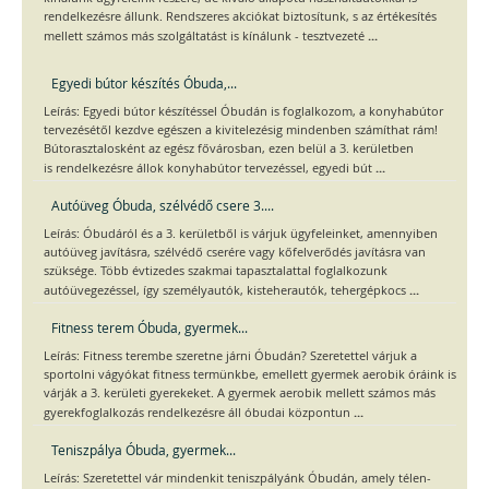
rendelkezésre állunk. Rendszeres akciókat biztosítunk, s az értékesítés
...
mellett számos más szolgáltatást is kínálunk - tesztvezeté
Egyedi bútor készítés Óbuda,...
Leírás: Egyedi bútor készítéssel Óbudán is foglalkozom, a konyhabútor
tervezésétől kezdve egészen a kivitelezésig mindenben számíthat rám!
Bútorasztalosként az egész fővárosban, ezen belül a 3. kerületben
...
is rendelkezésre állok konyhabútor tervezéssel, egyedi bút
Autóüveg Óbuda, szélvédő csere 3....
Leírás: Óbudáról és a 3. kerületből is várjuk ügyfeleinket, amennyiben
autóüveg javításra, szélvédő cserére vagy kőfelverődés javításra van
szüksége. Több évtizedes szakmai tapasztalattal foglalkozunk
...
autóüvegezéssel, így személyautók, kisteherautók, tehergépkocs
Fitness terem Óbuda, gyermek...
Leírás: Fitness terembe szeretne járni Óbudán? Szeretettel várjuk a
sportolni vágyókat fitness termünkbe, emellett gyermek aerobik óráink is
várják a 3. kerületi gyerekeket. A gyermek aerobik mellett számos más
...
gyerekfoglalkozás rendelkezésre áll óbudai központun
Teniszpálya Óbuda, gyermek...
Leírás: Szeretettel vár mindenkit teniszpályánk Óbudán, amely télen-