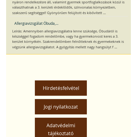
nyáron rendelkezésre áll, valamint gyermek sportfoglalkozások közül is
választhatnak a 3. kerületi érdeklődők, színvonalas környezetben,
...
szakszerű segítséggel! Gyönyörűen felújított és kibővített
Allergiavizsgálat Óbuda,...
Leírás: Amennyiben allergiavizsgálatra lenne szüksége, Óbudáról is
készséggel fogadom rendelőmbe, vagy ha gyermekorvost keres a 3.
kerület környékén. Szakrendelőmben felnőtteknek és gyermekeknek is
...
végzünk allergiavizsgálatot. A gyógyítás mellett nagy hangsúlyt f
Hirdetésfelvétel
Jogi nyilatkozat
Adatvédelmi
tájékoztató