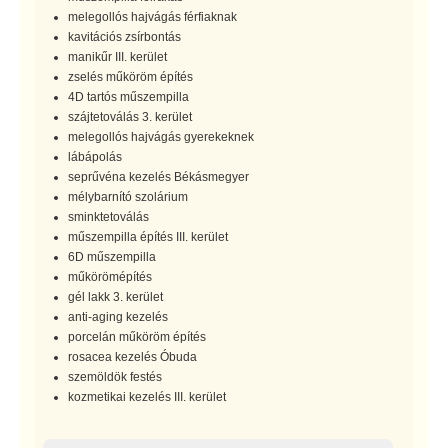
melegollós hajvágás férfiaknak
kavitációs zsírbontás
manikűr III. kerület
zselés műköröm építés
4D tartós műszempilla
szájtetoválás 3. kerület
melegollós hajvágás gyerekeknek
lábápolás
seprűvéna kezelés Békásmegyer
mélybarnító szolárium
sminktetoválás
műszempilla építés III. kerület
6D műszempilla
műkörömépítés
gél lakk 3. kerület
anti-aging kezelés
porcelán műköröm építés
rosacea kezelés Óbuda
szemöldök festés
kozmetikai kezelés III. kerület