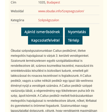
Cím
1035,
Budapest
Weboldal
www.obudai.info/Szepsegszalon/
Kategória
Szépségszalon
Ajánld ismerősödnek
Nyomtatás
Kapcsolatfelvétel
Térkép
Óbudai szépségszalonunkban Callux pedikűrrel, illetve
melegollós hajvágással is várjuk 3. kerületi vendégeinket.
Szalonunk természetesen egyéb szolgáltatásokkal is
rendelkezésre áll, számos kozmetikai kezelést, masszázst és
sminktetoválás készítést is biztosítani tudunk, emellett gél
lakkozással és rosacea kezeléssel is foglalkozunk. A Callux
pedikűr, vagyis a szike nélküli pedikűr egy igazi láb-wellness
élményt nyújt a vendégek számára. A Callux pedikűr széppé
varázsolja lábát, a végeredmény egy tökéletesen puha bőr és
szép, ápolt körmök. A Callux pedikűr mellett fodrászatunkban
melegollós hajvágással is rendelkezésre állunk, nőket, férfiakat
és gyerekeket is örömmel fogadunk. Szalonunkban nagy
tapasztalattal dolgozunk, célunk, hogy vendégeink maximálisan