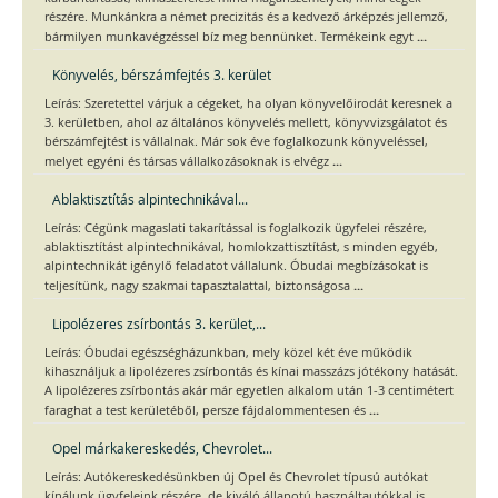
részére. Munkánkra a német precizitás és a kedvező árképzés jellemző,
...
bármilyen munkavégzéssel bíz meg bennünket. Termékeink egyt
Könyvelés, bérszámfejtés 3. kerület
Leírás: Szeretettel várjuk a cégeket, ha olyan könyvelőirodát keresnek a
3. kerületben, ahol az általános könyvelés mellett, könyvvizsgálatot és
bérszámfejtést is vállalnak. Már sok éve foglalkozunk könyveléssel,
...
melyet egyéni és társas vállalkozásoknak is elvégz
Ablaktisztítás alpintechnikával...
Leírás: Cégünk magaslati takarítással is foglalkozik ügyfelei részére,
ablaktisztítást alpintechnikával, homlokzattisztítást, s minden egyéb,
alpintechnikát igénylő feladatot vállalunk. Óbudai megbízásokat is
...
teljesítünk, nagy szakmai tapasztalattal, biztonságosa
Lipolézeres zsírbontás 3. kerület,...
Leírás: Óbudai egészségházunkban, mely közel két éve működik
kihasználjuk a lipolézeres zsírbontás és kínai masszázs jótékony hatását.
A lipolézeres zsírbontás akár már egyetlen alkalom után 1-3 centimétert
...
faraghat a test kerületéből, persze fájdalommentesen és
Opel márkakereskedés, Chevrolet...
Leírás: Autókereskedésünkben új Opel és Chevrolet típusú autókat
kínálunk ügyfeleink részére, de kiváló állapotú használtautókkal is