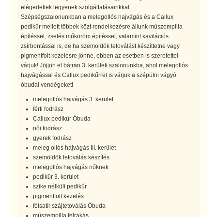
elégedettek legyenek szolgáltatásainkkal.
Szépségszalonunkban a melegollós hajvágás és a Callux
pedikűr mellett többek közt rendelkezésre állunk műszempilla
építéssel, zselés műköröm építéssel, valamint kavitációs
zsírbontással is, de ha szemöldök tetoválást készíttetne vagy
pigmentfolt kezelésre jönne, ebben az esetben is szeretettel
várjuk! Jöjjön el bátran 3. kerületi szalonunkba, ahol melegollós
hajvágással és Callux pedikűrrel is várjuk a szépülni vágyó
óbudai vendégeket!
melegollós hajvágás 3. kerület
férfi fodrász
Callux pedikűr Óbuda
női fodrász
gyerek fodrász
meleg ollós hajvágás III. kerület
szemöldök tetoválás készítés
melegollós hajvágás nőknek
pedikűr 3. kerület
szike nélküli pedikűr
pigmentfolt kezelés
félsatír szájtetoválás Óbuda
műszempilla felrakás