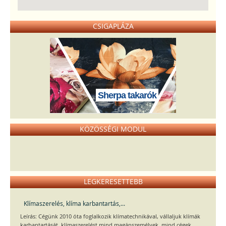
CSIGAPLÁZA
Sherpa takarók
KÖZÖSSÉGI MODUL
LEGKERESETTEBB
Klímaszerelés, klíma karbantartás,...
Leírás: Cégünk 2010 óta foglalkozik klímatechnikával, vállaljuk klímák
karbantartását, klímaszerelést mind magánszemélyek, mind cégek