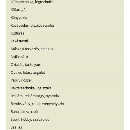
Klímatechnika, légtechnika
Kőfaragás
Könyvelés
Kovácsolás, díszkovácsolás
Kútfúrás
Lakástextil
Műszaki tervezés, statikus
Nyílászáró
Oktatás, tanfolyam
Optika, látásvizsgálat
Papír, írószer
Raktártechnika, logisztika
Reklám, reklámtárgy, nyomda
Rendezvény, rendezvényhelyszín
Ruha, táska, cipő
Sport, hobby, szabadidő
Szállás