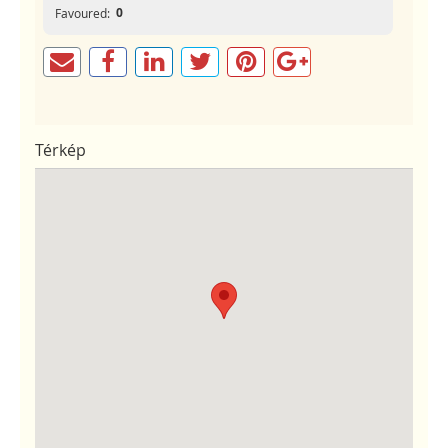
0
Favoured:
Térkép