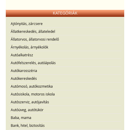
KATEGÓRIÁK
Ajtónyitás, zárcsere
Állatkereskedés, állateledel
Állatorvos, állatorvosi rendelő
Árnyékolás, árnyékolók
Autóalkatrész
Autófelszerelés, autóápolás
Autókarosszéria
Autókereskedés
Autómosó, autókozmetika
Autósiskola, motoros iskola
Autószerviz, autójavítás
Autóüveg, autótükör
Baba, mama
Bank, hitel, biztosítás