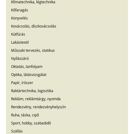
Klímatechnika, légtechnika
Kőfaragás
Könyvelés
Kovácsolás, díszkovácsolás
Kútfúrás
Lakástextil
Műszaki tervezés, statikus
Nyílászáró
Oktatás, tanfolyam
Optika, látásvizsgálat
Papír, írószer
Raktártechnika, logisztika
Reklám, reklámtárgy, nyomda
Rendezvény, rendezvényhelyszín
Ruha, táska, cipő
Sport, hobby, szabadidő
Szállás