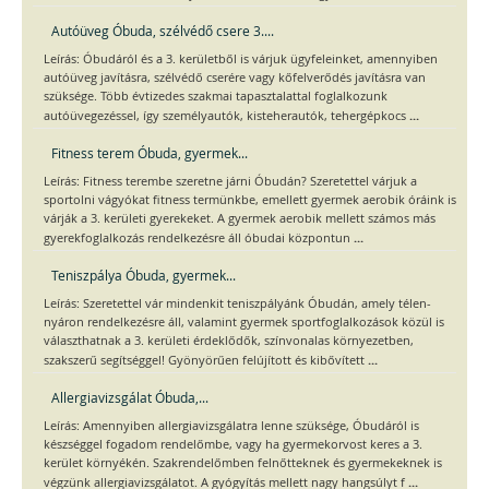
Autóüveg Óbuda, szélvédő csere 3....
Leírás: Óbudáról és a 3. kerületből is várjuk ügyfeleinket, amennyiben
autóüveg javításra, szélvédő cserére vagy kőfelverődés javításra van
szüksége. Több évtizedes szakmai tapasztalattal foglalkozunk
...
autóüvegezéssel, így személyautók, kisteherautók, tehergépkocs
Fitness terem Óbuda, gyermek...
Leírás: Fitness terembe szeretne járni Óbudán? Szeretettel várjuk a
sportolni vágyókat fitness termünkbe, emellett gyermek aerobik óráink is
várják a 3. kerületi gyerekeket. A gyermek aerobik mellett számos más
...
gyerekfoglalkozás rendelkezésre áll óbudai központun
Teniszpálya Óbuda, gyermek...
Leírás: Szeretettel vár mindenkit teniszpályánk Óbudán, amely télen-
nyáron rendelkezésre áll, valamint gyermek sportfoglalkozások közül is
választhatnak a 3. kerületi érdeklődők, színvonalas környezetben,
...
szakszerű segítséggel! Gyönyörűen felújított és kibővített
Allergiavizsgálat Óbuda,...
Leírás: Amennyiben allergiavizsgálatra lenne szüksége, Óbudáról is
készséggel fogadom rendelőmbe, vagy ha gyermekorvost keres a 3.
kerület környékén. Szakrendelőmben felnőtteknek és gyermekeknek is
...
végzünk allergiavizsgálatot. A gyógyítás mellett nagy hangsúlyt f