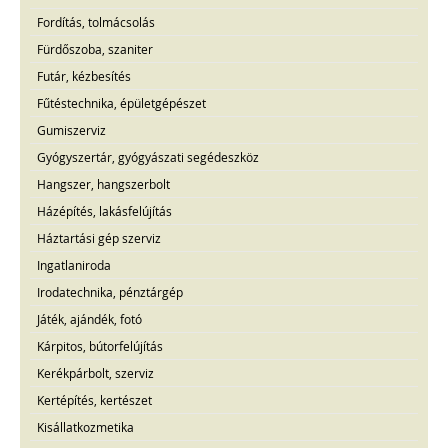
Fordítás, tolmácsolás
Fürdőszoba, szaniter
Futár, kézbesítés
Fűtéstechnika, épületgépészet
Gumiszerviz
Gyógyszertár, gyógyászati segédeszköz
Hangszer, hangszerbolt
Házépítés, lakásfelújítás
Háztartási gép szerviz
Ingatlaniroda
Irodatechnika, pénztárgép
Játék, ajándék, fotó
Kárpitos, bútorfelújítás
Kerékpárbolt, szerviz
Kertépítés, kertészet
Kisállatkozmetika