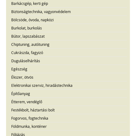
Barkácsgép, kerti gép
Biztonságtechnika, vagyonvédelem
Bölcsöde, óvoda, napközi
Burkolat, burkolás
Bútor, lapszabászat
Chiptuning, autótuning
Cukrászda, fagyizó
Duguláselhárítás
Egészség
Ékszer, ötvös
Elektronikai szerviz, hiradástechnika
Építőanyag
Étterem, vendéglő
Festékbolt, háztartási bolt
Fogorvos, fogtechnika
Földmunka, konténer
Fóliázás