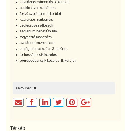
kavitációs zsírbontás 3. kerület
csokicsöves szolárium
fekvő szolárium III. kerület
kavitációs zsírbontás
csokicsöves állószoli
szolárium bérlet Óbuda
fogyasztó masszázs
szolárium kozmetikum
zsírégető masszázs 3. kerület
terhességi csík kezelés
bőrrepedési csík kezelés III. kerület
0
Favoured:
Térkép