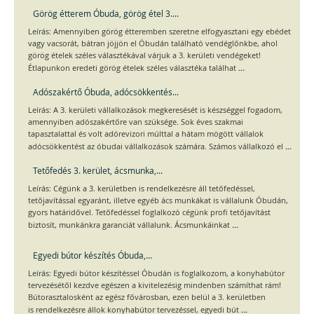
Görög étterem Óbuda, görög étel 3....
Leírás: Amennyiben görög étteremben szeretne elfogyasztani egy ebédet
vagy vacsorát, bátran jöjjön el Óbudán található vendéglőnkbe, ahol
görög ételek széles választékával várjuk a 3. kerületi vendégeket!
...
Étlapunkon eredeti görög ételek széles választéka találhat
Adószakértő Óbuda, adócsökkentés...
Leírás: A 3. kerületi vállalkozások megkeresését is készséggel fogadom,
amennyiben adószakértőre van szüksége. Sok éves szakmai
tapasztalattal és volt adórevizori múlttal a hátam mögött vállalok
...
adócsökkentést az óbudai vállalkozások számára. Számos vállalkozó el
Tetőfedés 3. kerület, ácsmunka,...
Leírás: Cégünk a 3. kerületben is rendelkezésre áll tetőfedéssel,
tetőjavítással egyaránt, illetve egyéb ács munkákat is vállalunk Óbudán,
gyors határidővel. Tetőfedéssel foglalkozó cégünk profi tetőjavítást
...
biztosít, munkánkra garanciát vállalunk. Ácsmunkáinkat
Egyedi bútor készítés Óbuda,...
Leírás: Egyedi bútor készítéssel Óbudán is foglalkozom, a konyhabútor
tervezésétől kezdve egészen a kivitelezésig mindenben számíthat rám!
Bútorasztalosként az egész fővárosban, ezen belül a 3. kerületben
...
is rendelkezésre állok konyhabútor tervezéssel, egyedi bút