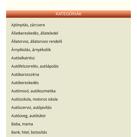
KATEGÓRIÁK
Ajtónyitás, zárcsere
Állatkereskedés, állateledel
Állatorvos, állatorvosi rendelő
Árnyékolás, árnyékolók
Autóalkatrész
Autófelszerelés, autóápolás
Autókarosszéria
Autókereskedés
Autómosó, autókozmetika
Autósiskola, motoros iskola
Autószerviz, autójavítás
Autóüveg, autótükör
Baba, mama
Bank, hitel, biztosítás