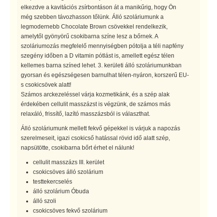
elkezdve a kavitációs zsírbontáson át a manikűrig, hogy Ön
még szebben távozhasson tőlünk. Álló szoláriumunk a
legmodernebb Chocolate Brown csövekkel rendelkezik,
amelytől gyönyörű csokibarna színe lesz a bőrnek. A
szoláriumozás megfelelő mennyiségben pótolja a téli napfény
szegény időben a D vitamin pótlást is, amellett egész télen
kellemes barna színed lehet. 3. kerületi álló szoláriumunkban
gyorsan és egészségesen barnulhat télen-nyáron, korszerű EU-
s csokicsövek alatt!
Számos arckezeléssel várja kozmetikánk, és a szép alak
érdekében cellulit masszázst is végzünk, de számos más
relaxáló, frissítő, lazító masszázsból is választhat.
Álló szoláriumunk mellett fekvő gépekkel is várjuk a napozás
szerelmeseit, igazi csokicső hatással rövid idő alatt szép,
napsütötte, csokibarna bőrt érhet el nálunk!
cellulit masszázs III. kerület
csokicsöves álló szolárium
testtekercselés
álló szolárium Óbuda
álló szoli
csokicsöves fekvő szolárium