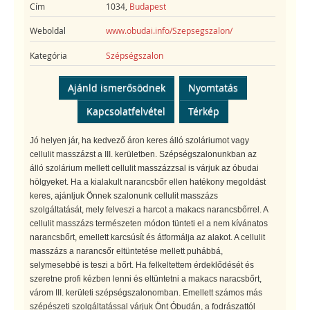
Cím
1034,
Budapest
Weboldal
www.obudai.info/Szepsegszalon/
Kategória
Szépségszalon
Ajánld ismerősödnek
Nyomtatás
Kapcsolatfelvétel
Térkép
Jó helyen jár, ha kedvező áron keres álló szoláriumot vagy
cellulit masszázst a III. kerületben. Szépségszalonunkban az
álló szolárium mellett cellulit masszázzsal is várjuk az óbudai
hölgyeket. Ha a kialakult narancsbőr ellen hatékony megoldást
keres, ajánljuk Önnek szalonunk cellulit masszázs
szolgáltatását, mely felveszi a harcot a makacs narancsbőrrel. A
cellulit masszázs természeten módon tünteti el a nem kívánatos
narancsbőrt, emellett karcsúsít és átformálja az alakot. A cellulit
masszázs a narancsőr eltüntetése mellett puhábbá,
selymesebbé is teszi a bőrt. Ha felkeltettem érdeklődését és
szeretne profi kézben lenni és eltüntetni a makacs naracsbőrt,
várom III. kerületi szépségszalonomban. Emellett számos más
szépészeti szolgáltatással várjuk Önt Óbudán, a fodrászattól