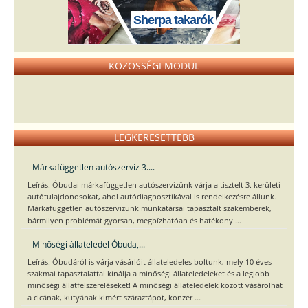
Sherpa takarók
KÖZÖSSÉGI MODUL
LEGKERESETTEBB
Márkafüggetlen autószerviz 3....
Leírás: Óbudai márkafüggetlen autószervizünk várja a tisztelt 3. kerületi
autótulajdonosokat, ahol autódiagnosztikával is rendelkezésre állunk.
Márkafüggetlen autószervizünk munkatársai tapasztalt szakemberek,
...
bármilyen problémát gyorsan, megbízhatóan és hatékony
Minőségi állateledel Óbuda,...
Leírás: Óbudáról is várja vásárlóit állateledeles boltunk, mely 10 éves
szakmai tapasztalattal kínálja a minőségi állateledeleket és a legjobb
minőségi állatfelszereléseket! A minőségi állateledelek között vásárolhat
...
a cicának, kutyának kimért száraztápot, konzer