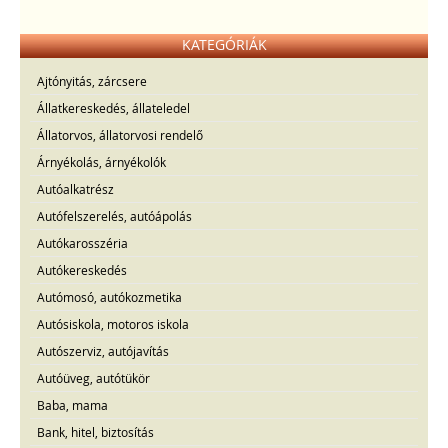
KATEGÓRIÁK
Ajtónyitás, zárcsere
Állatkereskedés, állateledel
Állatorvos, állatorvosi rendelő
Árnyékolás, árnyékolók
Autóalkatrész
Autófelszerelés, autóápolás
Autókarosszéria
Autókereskedés
Autómosó, autókozmetika
Autósiskola, motoros iskola
Autószerviz, autójavítás
Autóüveg, autótükör
Baba, mama
Bank, hitel, biztosítás