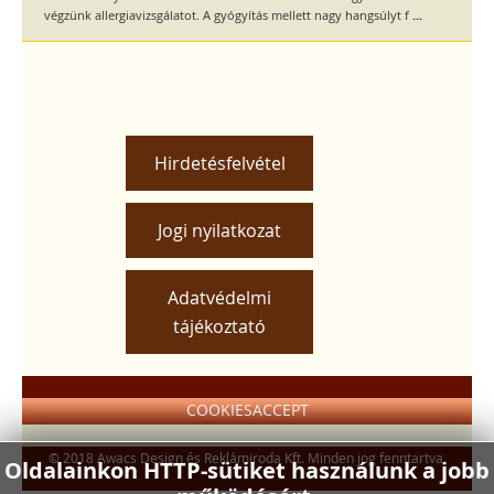
...
végzünk allergiavizsgálatot. A gyógyítás mellett nagy hangsúlyt f
Hirdetésfelvétel
Jogi nyilatkozat
Adatvédelmi
tájékoztató
COOKIESACCEPT
© 2018 Awacs Design és Reklámiroda Kft. Minden jog fenntartva.
Oldalainkon HTTP-sütiket használunk a jobb