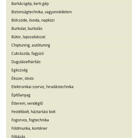
Barkácsgép, kerti gép
Biztonságtechnika, vagyonvédelem
Bölcsöde, óvoda, napközi
Burkolat, burkolás
Bútor, lapszabászat
Chiptuning, autótuning
Cukrászda, fagyizó
Duguláselhárítás
Egészség
Ékszer, ötvös
Elektronikai szerviz, hiradástechnika
Építőanyag
Étterem, vendéglő
Festékbolt, háztartási bolt
Fogorvos, fogtechnika
Földmunka, konténer
Fóliázás