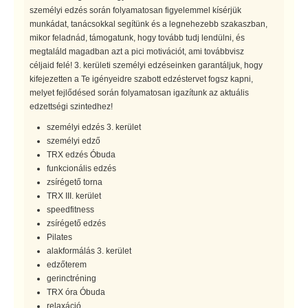
személyi edzés során folyamatosan figyelemmel kísérjük
munkádat, tanácsokkal segítünk és a legnehezebb szakaszban,
mikor feladnád, támogatunk, hogy tovább tudj lendülni, és
megtaláld magadban azt a pici motivációt, ami továbbvisz
céljaid felé! 3. kerületi személyi edzéseinken garantáljuk, hogy
kifejezetten a Te igényeidre szabott edzéstervet fogsz kapni,
melyet fejlődésed során folyamatosan igazítunk az aktuális
edzettségi szintedhez!
személyi edzés 3. kerület
személyi edző
TRX edzés Óbuda
funkcionális edzés
zsírégető torna
TRX III. kerület
speedfitness
zsírégető edzés
Pilates
alakformálás 3. kerület
edzőterem
gerinctréning
TRX óra Óbuda
relaxáció