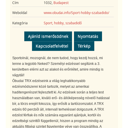
Cím
1032,
Budapest
Weboldal
www.obudai.info/Sport-hobby-szabadido/
Kategória
Sport, hobby, szabadidő
Ajánld ismerősödnek
Nyomtatás
Kapcsolatfelvétel
Térkép
Sportolnál, mozognál, de nem tudod, hogy kezdj hozzá, mi
lenne a legjobb Neked? Személyi edzéssel segítünk a 3.
kerületben elérni azt az alakot és erőnlétet, amire mindig is
vágytál!
Óbudai TRX edzéseink a világ leghatékonyabb
edzésmódszerei közé tartozik, melyet az amerikai
haditengerészet fejlesztett ki. Az edzések során a teljes test
használatban van, kiváló erő- és állóképesség növelő hatással
bír, a törzs erejét fokozza, így erősíti a tartóizomzatot. A TRX
edzés 60 percből áll, intervall terheléssel dolgozunk. A TRX
edzést férfiak és nők számára egyaránt ajánljuk, kortól és
edzettségi szinttől függetlenül, hiszen a program mindig az
aktuális fittségi szintet figyelembe véve van összeállítva. A