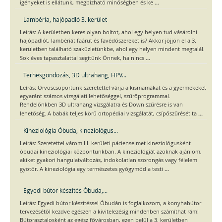
...
igényeket is ellátunk, megbízható minőségben és ke
Lambéria, hajópadló 3. kerület
Leírás: A kerületben keres olyan boltot, ahol egy helyen tud vásárolni
hajópadlót, lambériát faárut és favédőszereket is? Akkor jöjjön el a 3.
kerületben található szaküzletünkbe, ahol egy helyen mindent megtalál.
...
Sok éves tapasztalattal segítünk Önnek, ha nincs
Terhesgondozás, 3D ultrahang, HPV...
Leírás: Orvoscsoportunk szeretettel várja a kismamákat és a gyermekeket
egyaránt számos vizsgálati lehetőséggel, szűrőprogrammal.
Rendelőnkben 3D ultrahang vizsgálatra és Down szűrésre is van
...
lehetőség. A babák teljes körű ortopédiai vizsgálatát, csípőszűrését ta
Kineziológia Óbuda, kineziológus...
Leírás: Szeretettel várom III. kerületi pácienseimet kineziológusként
óbudai kineziológiai központunkban. A kineziológiát azoknak ajánlom,
akiket gyakori hangulatváltozás, indokolatlan szorongás vagy félelem
...
gyötör. A kineziológia egy természetes gyógymód a testi
Egyedi bútor készítés Óbuda,...
Leírás: Egyedi bútor készítéssel Óbudán is foglalkozom, a konyhabútor
tervezésétől kezdve egészen a kivitelezésig mindenben számíthat rám!
Bútorasztalosként az egész fővárosban, ezen belül a 3. kerületben