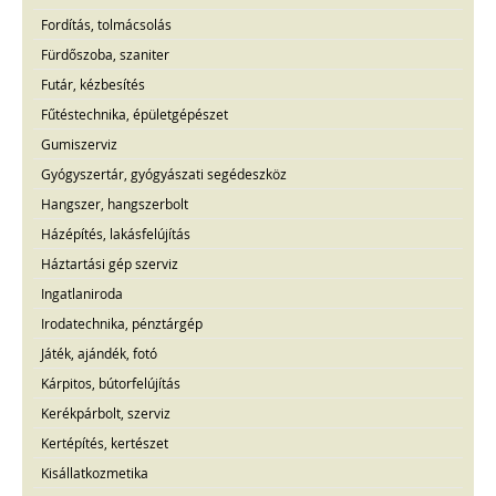
Fordítás, tolmácsolás
Fürdőszoba, szaniter
Futár, kézbesítés
Fűtéstechnika, épületgépészet
Gumiszerviz
Gyógyszertár, gyógyászati segédeszköz
Hangszer, hangszerbolt
Házépítés, lakásfelújítás
Háztartási gép szerviz
Ingatlaniroda
Irodatechnika, pénztárgép
Játék, ajándék, fotó
Kárpitos, bútorfelújítás
Kerékpárbolt, szerviz
Kertépítés, kertészet
Kisállatkozmetika