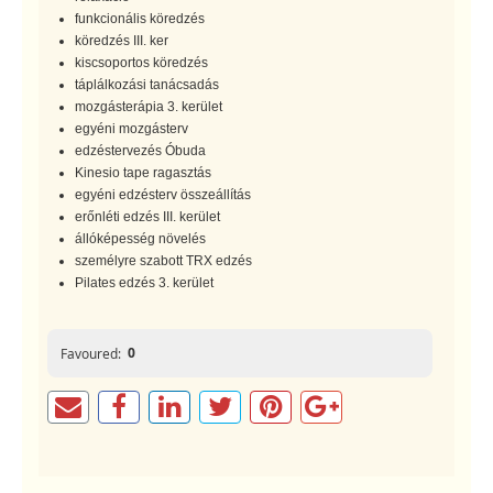
funkcionális köredzés
köredzés III. ker
kiscsoportos köredzés
táplálkozási tanácsadás
mozgásterápia 3. kerület
egyéni mozgásterv
edzéstervezés Óbuda
Kinesio tape ragasztás
egyéni edzésterv összeállítás
erőnléti edzés III. kerület
állóképesség növelés
személyre szabott TRX edzés
Pilates edzés 3. kerület
0
Favoured: