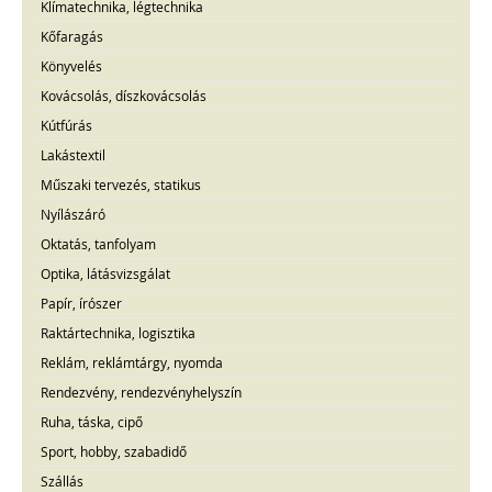
Klímatechnika, légtechnika
Kőfaragás
Könyvelés
Kovácsolás, díszkovácsolás
Kútfúrás
Lakástextil
Műszaki tervezés, statikus
Nyílászáró
Oktatás, tanfolyam
Optika, látásvizsgálat
Papír, írószer
Raktártechnika, logisztika
Reklám, reklámtárgy, nyomda
Rendezvény, rendezvényhelyszín
Ruha, táska, cipő
Sport, hobby, szabadidő
Szállás