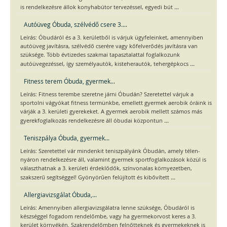
...
is rendelkezésre állok konyhabútor tervezéssel, egyedi bút
Autóüveg Óbuda, szélvédő csere 3....
Leírás: Óbudáról és a 3. kerületből is várjuk ügyfeleinket, amennyiben
autóüveg javításra, szélvédő cserére vagy kőfelverődés javításra van
szüksége. Több évtizedes szakmai tapasztalattal foglalkozunk
...
autóüvegezéssel, így személyautók, kisteherautók, tehergépkocs
Fitness terem Óbuda, gyermek...
Leírás: Fitness terembe szeretne járni Óbudán? Szeretettel várjuk a
sportolni vágyókat fitness termünkbe, emellett gyermek aerobik óráink is
várják a 3. kerületi gyerekeket. A gyermek aerobik mellett számos más
...
gyerekfoglalkozás rendelkezésre áll óbudai központun
Teniszpálya Óbuda, gyermek...
Leírás: Szeretettel vár mindenkit teniszpályánk Óbudán, amely télen-
nyáron rendelkezésre áll, valamint gyermek sportfoglalkozások közül is
választhatnak a 3. kerületi érdeklődők, színvonalas környezetben,
...
szakszerű segítséggel! Gyönyörűen felújított és kibővített
Allergiavizsgálat Óbuda,...
Leírás: Amennyiben allergiavizsgálatra lenne szüksége, Óbudáról is
készséggel fogadom rendelőmbe, vagy ha gyermekorvost keres a 3.
kerület környékén. Szakrendelőmben felnőtteknek és gyermekeknek is