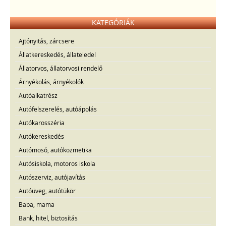
KATEGÓRIÁK
Ajtónyitás, zárcsere
Állatkereskedés, állateledel
Állatorvos, állatorvosi rendelő
Árnyékolás, árnyékolók
Autóalkatrész
Autófelszerelés, autóápolás
Autókarosszéria
Autókereskedés
Autómosó, autókozmetika
Autósiskola, motoros iskola
Autószerviz, autójavítás
Autóüveg, autótükör
Baba, mama
Bank, hitel, biztosítás