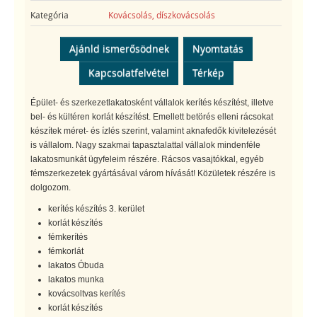
Kategória
Kovácsolás, díszkovácsolás
Ajánld ismerősödnek
Nyomtatás
Kapcsolatfelvétel
Térkép
Épület- és szerkezetlakatosként vállalok kerítés készítést, illetve
bel- és kültéren korlát készítést. Emellett betörés elleni rácsokat
készítek méret- és ízlés szerint, valamint aknafedők kivitelezését
is vállalom. Nagy szakmai tapasztalattal vállalok mindenféle
lakatosmunkát ügyfeleim részére. Rácsos vasajtókkal, egyéb
fémszerkezetek gyártásával várom hívását! Közületek részére is
dolgozom.
kerítés készítés 3. kerület
korlát készítés
fémkerítés
fémkorlát
lakatos Óbuda
lakatos munka
kovácsoltvas kerítés
korlát készítés