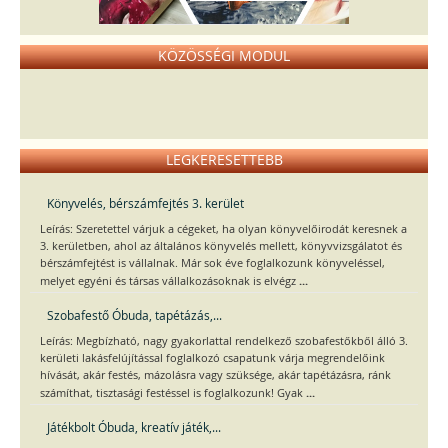
KÖZÖSSÉGI MODUL
LEGKERESETTEBB
Könyvelés, bérszámfejtés 3. kerület
Leírás: Szeretettel várjuk a cégeket, ha olyan könyvelőirodát keresnek a
3. kerületben, ahol az általános könyvelés mellett, könyvvizsgálatot és
bérszámfejtést is vállalnak. Már sok éve foglalkozunk könyveléssel,
...
melyet egyéni és társas vállalkozásoknak is elvégz
Szobafestő Óbuda, tapétázás,...
Leírás: Megbízható, nagy gyakorlattal rendelkező szobafestőkből álló 3.
kerületi lakásfelújítással foglalkozó csapatunk várja megrendelőink
hívását, akár festés, mázolásra vagy szüksége, akár tapétázásra, ránk
...
számíthat, tisztasági festéssel is foglalkozunk! Gyak
Játékbolt Óbuda, kreatív játék,...