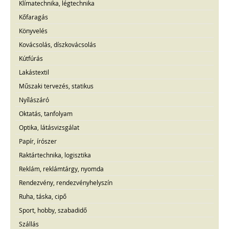
Klímatechnika, légtechnika
Kőfaragás
Könyvelés
Kovácsolás, díszkovácsolás
Kútfúrás
Lakástextil
Műszaki tervezés, statikus
Nyílászáró
Oktatás, tanfolyam
Optika, látásvizsgálat
Papír, írószer
Raktártechnika, logisztika
Reklám, reklámtárgy, nyomda
Rendezvény, rendezvényhelyszín
Ruha, táska, cipő
Sport, hobby, szabadidő
Szállás