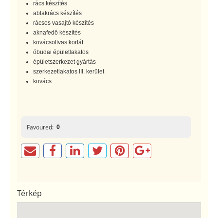
rács készítés
ablakrács készítés
rácsos vasajtó készítés
aknafedő készítés
kovácsoltvas korlát
óbudai épületlakatos
épületszerkezet gyártás
szerkezetlakatos III. kerület
kovács
0
Favoured:
Térkép