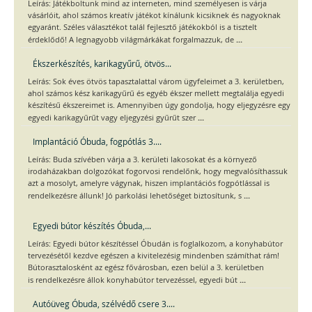
Leírás: Játékboltunk mind az interneten, mind személyesen is várja
vásárlóit, ahol számos kreatív játékot kínálunk kicsiknek és nagyoknak
egyaránt. Széles választékot talál fejlesztő játékokból is a tisztelt
...
érdeklődő! A legnagyobb világmárkákat forgalmazzuk, de
Ékszerkészítés, karikagyűrű, ötvös...
Leírás: Sok éves ötvös tapasztalattal várom ügyfeleimet a 3. kerületben,
ahol számos kész karikagyűrű és egyéb ékszer mellett megtalálja egyedi
készítésű ékszereimet is. Amennyiben úgy gondolja, hogy eljegyzésre egy
...
egyedi karikagyűrűt vagy eljegyzési gyűrűt szer
Implantáció Óbuda, fogpótlás 3....
Leírás: Buda szívében várja a 3. kerületi lakosokat és a környező
irodaházakban dolgozókat fogorvosi rendelőnk, hogy megvalósíthassuk
azt a mosolyt, amelyre vágynak, hiszen implantációs fogpótlással is
...
rendelkezésre állunk! Jó parkolási lehetőséget biztosítunk, s
Egyedi bútor készítés Óbuda,...
Leírás: Egyedi bútor készítéssel Óbudán is foglalkozom, a konyhabútor
tervezésétől kezdve egészen a kivitelezésig mindenben számíthat rám!
Bútorasztalosként az egész fővárosban, ezen belül a 3. kerületben
...
is rendelkezésre állok konyhabútor tervezéssel, egyedi bút
Autóüveg Óbuda, szélvédő csere 3....