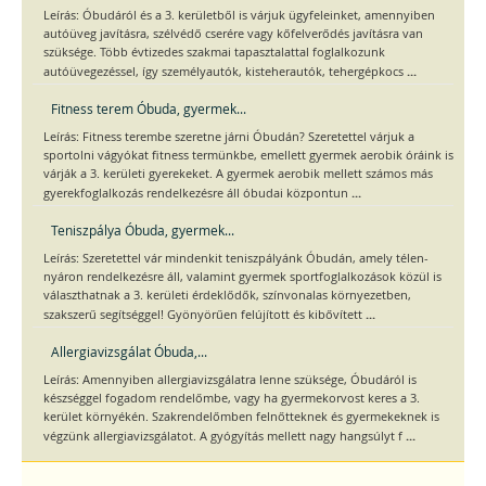
Leírás: Óbudáról és a 3. kerületből is várjuk ügyfeleinket, amennyiben
autóüveg javításra, szélvédő cserére vagy kőfelverődés javításra van
szüksége. Több évtizedes szakmai tapasztalattal foglalkozunk
...
autóüvegezéssel, így személyautók, kisteherautók, tehergépkocs
Fitness terem Óbuda, gyermek...
Leírás: Fitness terembe szeretne járni Óbudán? Szeretettel várjuk a
sportolni vágyókat fitness termünkbe, emellett gyermek aerobik óráink is
várják a 3. kerületi gyerekeket. A gyermek aerobik mellett számos más
...
gyerekfoglalkozás rendelkezésre áll óbudai központun
Teniszpálya Óbuda, gyermek...
Leírás: Szeretettel vár mindenkit teniszpályánk Óbudán, amely télen-
nyáron rendelkezésre áll, valamint gyermek sportfoglalkozások közül is
választhatnak a 3. kerületi érdeklődők, színvonalas környezetben,
...
szakszerű segítséggel! Gyönyörűen felújított és kibővített
Allergiavizsgálat Óbuda,...
Leírás: Amennyiben allergiavizsgálatra lenne szüksége, Óbudáról is
készséggel fogadom rendelőmbe, vagy ha gyermekorvost keres a 3.
kerület környékén. Szakrendelőmben felnőtteknek és gyermekeknek is
...
végzünk allergiavizsgálatot. A gyógyítás mellett nagy hangsúlyt f