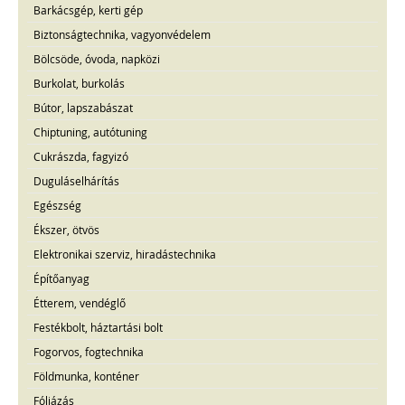
Barkácsgép, kerti gép
Biztonságtechnika, vagyonvédelem
Bölcsöde, óvoda, napközi
Burkolat, burkolás
Bútor, lapszabászat
Chiptuning, autótuning
Cukrászda, fagyizó
Duguláselhárítás
Egészség
Ékszer, ötvös
Elektronikai szerviz, hiradástechnika
Építőanyag
Étterem, vendéglő
Festékbolt, háztartási bolt
Fogorvos, fogtechnika
Földmunka, konténer
Fóliázás