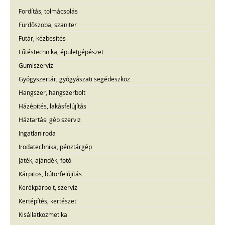
Fordítás, tolmácsolás
Fürdőszoba, szaniter
Futár, kézbesítés
Fűtéstechnika, épületgépészet
Gumiszerviz
Gyógyszertár, gyógyászati segédeszköz
Hangszer, hangszerbolt
Házépítés, lakásfelújítás
Háztartási gép szerviz
Ingatlaniroda
Irodatechnika, pénztárgép
Játék, ajándék, fotó
Kárpitos, bútorfelújítás
Kerékpárbolt, szerviz
Kertépítés, kertészet
Kisállatkozmetika