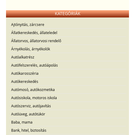
KATEGÓRIÁK
Ajtónyitás, zárcsere
Állatkereskedés, állateledel
Állatorvos, állatorvosi rendelő
Árnyékolás, árnyékolók
Autóalkatrész
Autófelszerelés, autóápolás
Autókarosszéria
Autókereskedés
Autómosó, autókozmetika
Autósiskola, motoros iskola
Autószerviz, autójavítás
Autóüveg, autótükör
Baba, mama
Bank, hitel, biztosítás