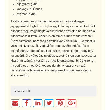
eljegyzési gyűrű
karikagyűrű Óbuda
gyémánt gyűrű
Az ékszerkészítés során természetesen nem csak egyedi
jegygyűrűkkel foglalkozunk, ha egy különleges medált, karkötőt
álmodott meg, vagy meglévő ékszeréhez szeretne harmonizáló
fülbevalót készíttetni, ebben is örömmel állunk rendelkezésre!
Ékszerjavításnál nem csak bővítünk vagy szűkítünk, kőpótlást is
vállalunk. Mind az ékszerjavítást, mind az ékszerkészítést a
lehető legrövidebb idő alatt teljesítjük, hiszen tudjuk, hogy egy
jegygyűrűnél a vőlegény mielőbb szeretné meglepni kedvesét a
kizárólag számára készült és nagy jelentőséggel bíró ékszerrel,
ha pedig egy meglévő, kedves darab javításáról van szó,
néhány nap is hosszú lehet a megszokott, szívünknek fontos
ékszer nélkül.
0
Favoured: