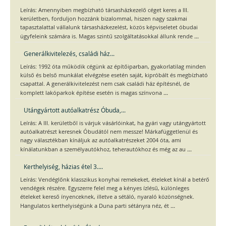
Leírás: Amennyiben megbízható társasházkezelő céget keres a III.
kerületben, forduljon hozzánk bizalommal, hiszen nagy szakmai
tapasztalattal vállalunk társasházkezelést, közös képviseletet óbudai
...
ügyfeleink számára is. Magas szintű szolgáltatásokkal állunk rende
Generálkivitelezés, családi ház...
Leírás: 1992 óta működik cégünk az építőiparban, gyakorlatilag minden
külső és belső munkálat elvégzése esetén saját, kipróbált és megbízható
csapattal. A generálkivitelezést nem csak családi ház építésnél, de
...
komplett lakóparkok építése esetén is magas színvona
Utángyártott autóalkatrész Óbuda,...
Leírás: A III. kerületből is várjuk vásárlóinkat, ha gyári vagy utángyártott
autóalkatrészt keresnek Óbudától nem messze! Márkafüggetlenül és
nagy választékban kínáljuk az autóalkatrészeket 2004 óta, ami
...
kínálatunkban a személyautókhoz, teherautókhoz és még az au
Kerthelyiség, házias étel 3....
Leírás: Vendéglőnk klasszikus konyhai remekeket, ételeket kínál a betérő
vendégek részére. Egyszerre felel meg a kényes ízlésű, különleges
ételeket kereső ínyenceknek, illetve a sétáló, nyaraló közönségnek.
...
Hangulatos kerthelyiségünk a Duna parti sétányra néz, ét