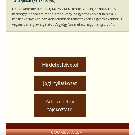
Allergiavizsgálat Óbuda,...
Leírás: Amennyiben allergiavizsgálatra lenne szüksége, Óbudáról is
készséggel fogadom rendelőmbe, vagy ha gyermekorvost keres a 3.
kerület környékén. Szakrendelőmben felnőtteknek és gyermekeknek is
...
végzünk allergiavizsgálatot. A gyógyítás mellett nagy hangsúlyt f
Hirdetésfelvétel
Jogi nyilatkozat
Adatvédelmi
tájékoztató
COOKIESACCEPT