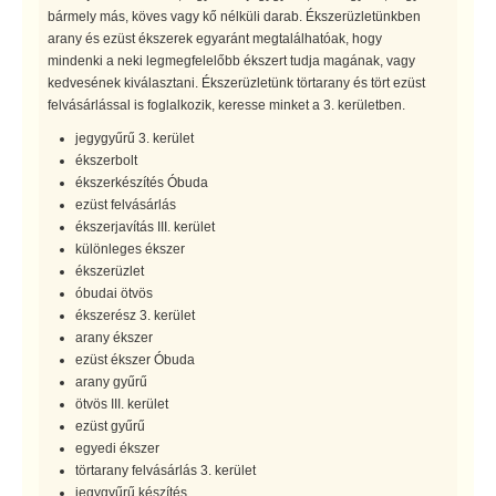
bármely más, köves vagy kő nélküli darab. Ékszerüzletünkben
arany és ezüst ékszerek egyaránt megtalálhatóak, hogy
mindenki a neki legmegfelelőbb ékszert tudja magának, vagy
kedvesének kiválasztani. Ékszerüzletünk törtarany és tört ezüst
felvásárlással is foglalkozik, keresse minket a 3. kerületben.
jegygyűrű 3. kerület
ékszerbolt
ékszerkészítés Óbuda
ezüst felvásárlás
ékszerjavítás III. kerület
különleges ékszer
ékszerüzlet
óbudai ötvös
ékszerész 3. kerület
arany ékszer
ezüst ékszer Óbuda
arany gyűrű
ötvös III. kerület
ezüst gyűrű
egyedi ékszer
törtarany felvásárlás 3. kerület
jegygyűrű készítés