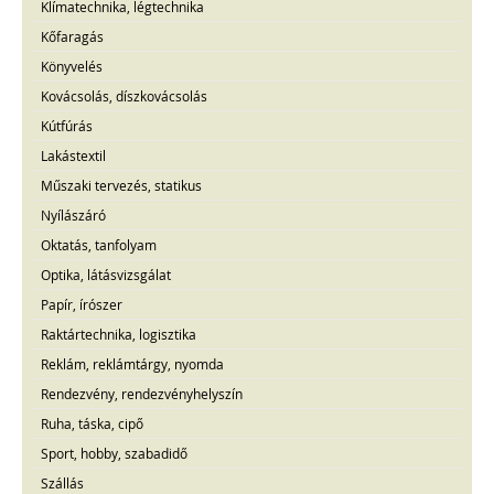
Klímatechnika, légtechnika
Kőfaragás
Könyvelés
Kovácsolás, díszkovácsolás
Kútfúrás
Lakástextil
Műszaki tervezés, statikus
Nyílászáró
Oktatás, tanfolyam
Optika, látásvizsgálat
Papír, írószer
Raktártechnika, logisztika
Reklám, reklámtárgy, nyomda
Rendezvény, rendezvényhelyszín
Ruha, táska, cipő
Sport, hobby, szabadidő
Szállás