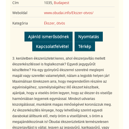
Cím
1035,
Budapest
Weboldal
www.obudai.info/Ekszer-otvos/
Kategória
Ékszer, ötvös
Ajánld ismerősödnek
Nyomtatás
Kapcsolatfelvétel
Térkép
3. kerületben ékszerüzletet keres, ahol ékszerjavítás mellett
ékszerkészítéssel is foglalkoznak? Egyedi jegygyűrűt
készíttetne? Ha egy gyönyörű ékszerrel szeretné meglepni
magát vagy szerettei valamelyikét, nálam a legjobb helyen jár!
Maximálisan törekszem arra, hogy megrendelőim részére az
egyéniségéhez, személyiségéhez illő ékszert készítsek,
ajánljak, hogy a viselés öröm legyen, hogy az ékszer és viselője
harmóniában legyenek egymással. Mindezt udvarias
kiszolgálással, munkáink magas minőségével koronázzuk meg.
Az ékszerkészítés lényege, hogy lehetőség szerint egyedi
darabokat állítsunk elő, mely öröm a viselőjének, s öröm a
megajándékozónak is! Óbudai ékszerüzletünk természetesen
ékszerjavítást is vállal, legyen az jegygyűrű, karikagyűrű, vagy