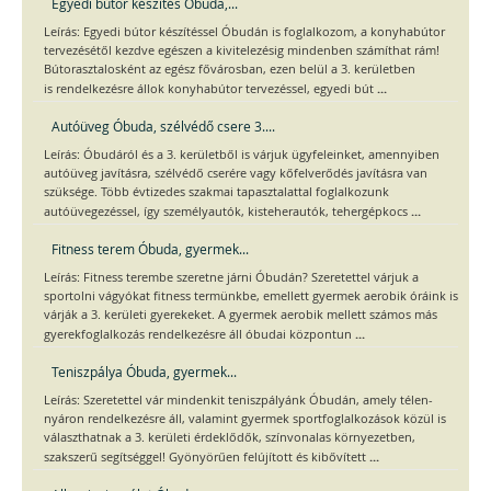
Egyedi bútor készítés Óbuda,...
Leírás: Egyedi bútor készítéssel Óbudán is foglalkozom, a konyhabútor
tervezésétől kezdve egészen a kivitelezésig mindenben számíthat rám!
Bútorasztalosként az egész fővárosban, ezen belül a 3. kerületben
...
is rendelkezésre állok konyhabútor tervezéssel, egyedi bút
Autóüveg Óbuda, szélvédő csere 3....
Leírás: Óbudáról és a 3. kerületből is várjuk ügyfeleinket, amennyiben
autóüveg javításra, szélvédő cserére vagy kőfelverődés javításra van
szüksége. Több évtizedes szakmai tapasztalattal foglalkozunk
...
autóüvegezéssel, így személyautók, kisteherautók, tehergépkocs
Fitness terem Óbuda, gyermek...
Leírás: Fitness terembe szeretne járni Óbudán? Szeretettel várjuk a
sportolni vágyókat fitness termünkbe, emellett gyermek aerobik óráink is
várják a 3. kerületi gyerekeket. A gyermek aerobik mellett számos más
...
gyerekfoglalkozás rendelkezésre áll óbudai központun
Teniszpálya Óbuda, gyermek...
Leírás: Szeretettel vár mindenkit teniszpályánk Óbudán, amely télen-
nyáron rendelkezésre áll, valamint gyermek sportfoglalkozások közül is
választhatnak a 3. kerületi érdeklődők, színvonalas környezetben,
...
szakszerű segítséggel! Gyönyörűen felújított és kibővített