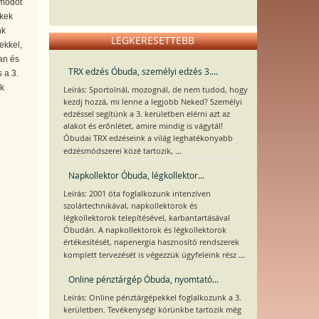
smódot
ekek
nk
LEGKERESETTEBB
ekkel,
an és
TRX edzés Óbuda, személyi edzés 3....
 a 3.
ak
Leírás: Sportolnál, mozognál, de nem tudod, hogy
kezdj hozzá, mi lenne a legjobb Neked? Személyi
edzéssel segítünk a 3. kerületben elérni azt az
alakot és erőnlétet, amire mindig is vágytál!
Óbudai TRX edzéseink a világ leghatékonyabb
...
edzésmódszerei közé tartozik,
Napkollektor Óbuda, légkollektor...
Leírás: 2001 óta foglalkozunk intenzíven
szolártechnikával, napkollektorok és
légkollektorok telepítésével, karbantartásával
Óbudán. A napkollektorok és légkollektorok
értékesítését, napenergia hasznosító rendszerek
...
komplett tervezését is végezzük ügyfeleink rész
Online pénztárgép Óbuda, nyomtató...
Leírás: Online pénztárgépekkel foglalkozunk a 3.
kerületben. Tevékenységi körünkbe tartozik még