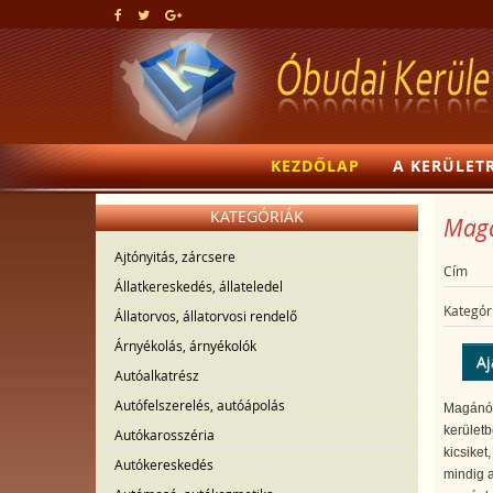
KEZDŐLAP
A KERÜLET
KATEGÓRIÁK
Magá
Ajtónyitás, zárcsere
Cím
Állatkereskedés, állateledel
Kategór
Állatorvos, állatorvosi rendelő
Árnyékolás, árnyékolók
Aj
Autóalkatrész
Autófelszerelés, autóápolás
Magánóv
kerületb
Autókarosszéria
kicsiket
Autókereskedés
mindig a