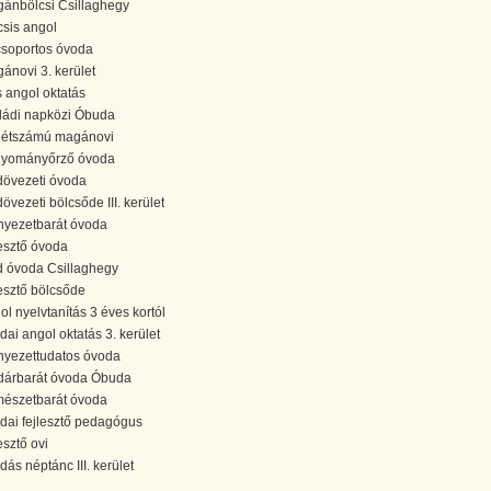
ánbölcsi Csillaghegy
csis angol
csoportos óvoda
ánovi 3. kerület
s angol oktatás
ládi napközi Óbuda
 létszámú magánovi
yományőrző óvoda
dövezeti óvoda
dövezeti bölcsőde III. kerület
nyezetbarát óvoda
lesztő óvoda
d óvoda Csillaghegy
lesztő bölcsőde
ol nyelvtanítás 3 éves kortól
dai angol oktatás 3. kerület
nyezettudatos óvoda
árbarát óvoda Óbuda
mészetbarát óvoda
dai fejlesztő pedagógus
esztő ovi
dás néptánc III. kerület