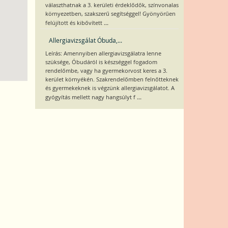
választhatnak a 3. kerületi érdeklődők, színvonalas
környezetben, szakszerű segítséggel! Gyönyörűen
...
felújított és kibővített
Allergiavizsgálat Óbuda,...
Leírás: Amennyiben allergiavizsgálatra lenne
szüksége, Óbudáról is készséggel fogadom
rendelőmbe, vagy ha gyermekorvost keres a 3.
kerület környékén. Szakrendelőmben felnőtteknek
és gyermekeknek is végzünk allergiavizsgálatot. A
...
gyógyítás mellett nagy hangsúlyt f