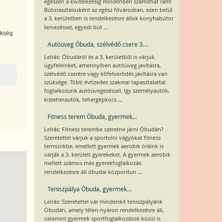
egészen a kivitelezésig mindenben számíthat rám!
Bútorasztalosként az egész fővárosban, ezen belül
a 3. kerületben is rendelkezésre állok konyhabútor
...
tervezéssel, egyedi bút
ükség
Autóüveg Óbuda, szélvédő csere 3....
Leírás: Óbudáról és a 3. kerületből is várjuk
ügyfeleinket, amennyiben autóüveg javításra,
szélvédő cserére vagy kőfelverődés javításra van
szüksége. Több évtizedes szakmai tapasztalattal
foglalkozunk autóüvegezéssel, így személyautók,
...
kisteherautók, tehergépkocs
Fitness terem Óbuda, gyermek...
Leírás: Fitness terembe szeretne járni Óbudán?
Szeretettel várjuk a sportolni vágyókat fitness
termünkbe, emellett gyermek aerobik óráink is
várják a 3. kerületi gyerekeket. A gyermek aerobik
mellett számos más gyerekfoglalkozás
...
rendelkezésre áll óbudai központun
Teniszpálya Óbuda, gyermek...
Leírás: Szeretettel vár mindenkit teniszpályánk
Óbudán, amely télen-nyáron rendelkezésre áll,
valamint gyermek sportfoglalkozások közül is