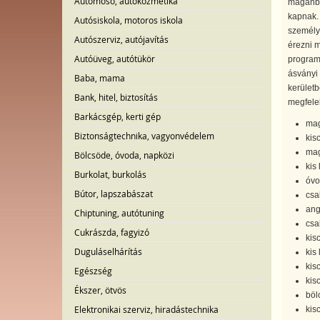
Autómosó, autókozmetika
magánbö
kapnak. 
Autósiskola, motoros iskola
személyi
Autószerviz, autójavítás
érezni m
Autóüveg, autótükör
programo
ásványi
Baba, mama
kerületb
Bank, hitel, biztosítás
megfelel
Barkácsgép, kerti gép
mag
Biztonságtechnika, vagyonvédelem
kis
mag
Bölcsöde, óvoda, napközi
kis
Burkolat, burkolás
óvod
Bútor, lapszabászat
csa
ang
Chiptuning, autótuning
csa
Cukrászda, fagyizó
kis
Duguláselhárítás
kis
kis
Egészség
kis
Ékszer, ötvös
bölc
Elektronikai szerviz, hiradástechnika
kis