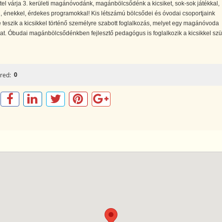
tel várja 3. kerületi magánóvodánk, magánbölcsődénk a kicsiket, sok-sok játékkal,
 énekkel, érdekes programokkal! Kis létszámú bölcsődei és óvodai csoportjaink
 teszik a kicsikkel történő személyre szabott foglalkozás, melyet egy magánóvoda
hat. Óbudai magánbölcsődénkben fejlesztő pedagógus is foglalkozik a kicsikkel sz
0
red: