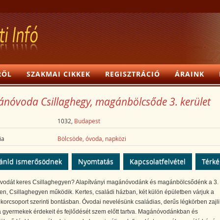
RŐL
SZAKMAI CIKKEK
REGISZTRÁCIÓ
ÁRAINK
nóvoda Csillaghegy, magánbölcsőde 3. kerület
1032,
Budapest
ia
Bölcsöde, óvoda, napközi
ánld ismerősödnek
Nyomtatás
Kapcsolatfelvétel
Térk
odát keres Csillaghegyen? Alapítványi magánóvodánk és magánbölcsődénk a 3.
en, Csillaghegyen működik. Kertes, családi házban, két külön épületben várjuk a
, korcsoport szerinti bontásban. Óvodai nevelésünk családias, derűs légkörben zajli
 gyermekek érdekeit és fejlődését szem előtt tartva. Magánóvodánkban és