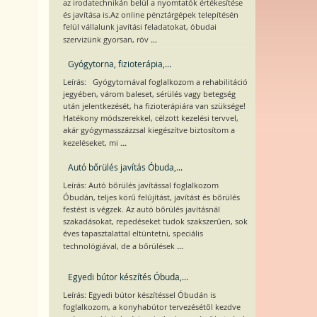
az irodatechnikán belül a nyomtatók értékesítése
és javítása is.Az online pénztárgépek telepítésén
felül vállalunk javítási feladatokat, óbudai
...
szervizünk gyorsan, röv
Gyógytorna, fizioterápia,...
Leírás: Gyógytornával foglalkozom a rehabilitáció
jegyében, várom baleset, sérülés vagy betegség
után jelentkezését, ha fizioterápiára van szüksége!
Hatékony módszerekkel, célzott kezelési tervvel,
akár gyógymasszázzsal kiegészítve biztosítom a
...
kezeléseket, mi
Autó bőrülés javítás Óbuda,...
Leírás: Autó bőrülés javítással foglalkozom
Óbudán, teljes körű felújítást, javítást és bőrülés
festést is végzek. Az autó bőrülés javításnál
szakadásokat, repedéseket tudok szakszerűen, sok
éves tapasztalattal eltüntetni, speciális
...
technológiával, de a bőrülések
Egyedi bútor készítés Óbuda,...
Leírás: Egyedi bútor készítéssel Óbudán is
foglalkozom, a konyhabútor tervezésétől kezdve