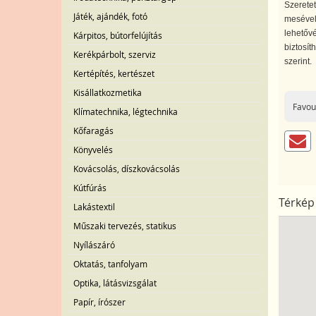
Szeretet
Játék, ajándék, fotó
mesével,
lehetővé
Kárpitos, bútorfelújítás
biztosít
Kerékpárbolt, szerviz
szerint.
Kertépítés, kertészet
Kisállatkozmetika
Favou
Klímatechnika, légtechnika
Kőfaragás
Könyvelés
Kovácsolás, díszkovácsolás
Kútfúrás
Térkép
Lakástextil
Műszaki tervezés, statikus
Nyílászáró
Oktatás, tanfolyam
Optika, látásvizsgálat
Papír, írószer