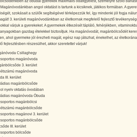
lcsődénkben az óbudai gyerekek maximális odafigyelést, személyre szóló báná
Magánóvodánkban angol oktatást is tartunk a kicsiknek, játékos formában. A gyer
ségét, szokásait a szülők segítségével térképezzük fel, így mindenki jól fogja nálu
agát! 3. kerületi magánóvodánkban az életkornak megfelelő fejlesztő tevékenység
kkal várjuk a gyerekeket. A gyermekek étkezését tápláló, fehérjékben, vitaminokb
 anyagokban gazdag ételekkel biztosítjuk. Ha magánóvodát, magánbölcsődét keres
en, ahol gyermeke jól érezheti magát, egész nap játszhat, énekelhet, az életkorán
ő fejlesztésben részesülhet, akkor szeretettel várjuk!
ánóvoda Csillaghegy
csoportos magánóvoda
ánbölcsőde 3. kerület
 létszámú magánóvoda
a III. kerület
ládias magánbölcsőde
ol nyelv oktatás óvodában
ládias magánóvoda Óbuda
csoportos magánbölcsi
 létszámú magánbölcsőde
csoportos magánovi 3. kerület
csoportos magánbölcsőde
sőde III. kerület
csoportos bölcsőde