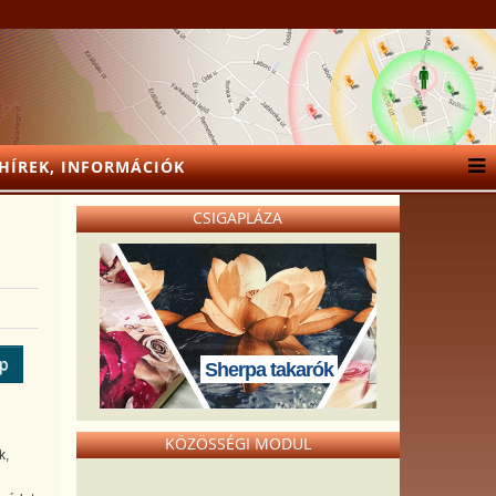
HÍREK, INFORMÁCIÓK
CSIGAPLÁZA
ép
Sherpa takarók
KÖZÖSSÉGI MODUL
k,