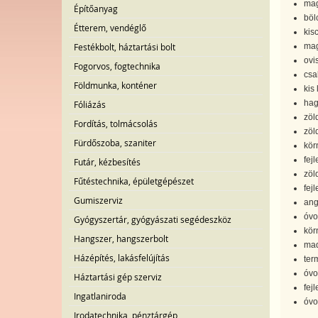
mag
Építőanyag
böl
Étterem, vendéglő
kis
mag
Festékbolt, háztartási bolt
ovi
Fogorvos, fogtechnika
csa
Földmunka, konténer
kis
hag
Fóliázás
zöl
Fordítás, tolmácsolás
zöl
Fürdőszoba, szaniter
kör
fej
Futár, kézbesítés
zöl
Fűtéstechnika, épületgépészet
fej
Gumiszerviz
ang
óvo
Gyógyszertár, gyógyászati segédeszköz
kör
Hangszer, hangszerbolt
mad
Házépítés, lakásfelújítás
ter
óvo
Háztartási gép szerviz
fejl
Ingatlaniroda
óvo
Irodatechnika, pénztárgép