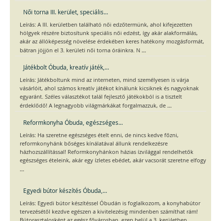
Női torna III. kerület, speciális...
Leírás: A III. kerületben található női edzőtermünk, ahol kifejezetten
hölgyek részére biztosítunk speciális női edzést, így akár alakformálás,
akár az állóképesség növelése érdekében keres hatékony mozgásformát,
...
bátran jöjjön el 3. kerületi női torna óráinkra. N
Játékbolt Óbuda, kreatív játék,...
Leírás: Játékboltunk mind az interneten, mind személyesen is várja
vásárlóit, ahol számos kreatív játékot kínálunk kicsiknek és nagyoknak
egyaránt. Széles választékot talál fejlesztő játékokból is a tisztelt
...
érdeklődő! A legnagyobb világmárkákat forgalmazzuk, de
Reformkonyha Óbuda, egészséges...
Leírás: Ha szeretne egészséges ételt enni, de nincs kedve főzni,
reformkonyhánk bőséges kínálatával állunk rendelkezésre
házhozszállítással! Reformkonyhánkon házias ízvilággal rendelhetők
egészséges ételeink, akár egy ízletes ebédet, akár vacsorát szeretne elfogy
...
Egyedi bútor készítés Óbuda,...
Leírás: Egyedi bútor készítéssel Óbudán is foglalkozom, a konyhabútor
tervezésétől kezdve egészen a kivitelezésig mindenben számíthat rám!
Bútorasztalosként az egész fővárosban, ezen belül a 3. kerületben