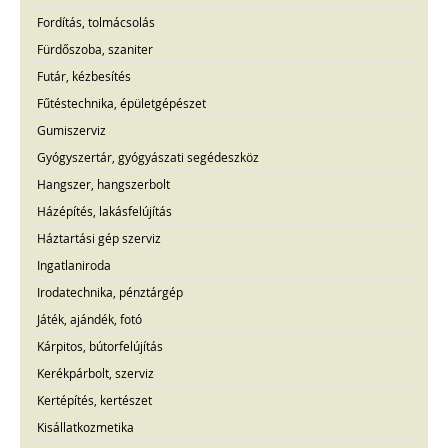
Fordítás, tolmácsolás
Fürdőszoba, szaniter
Futár, kézbesítés
Fűtéstechnika, épületgépészet
Gumiszerviz
Gyógyszertár, gyógyászati segédeszköz
Hangszer, hangszerbolt
Házépítés, lakásfelújítás
Háztartási gép szerviz
Ingatlaniroda
Irodatechnika, pénztárgép
Játék, ajándék, fotó
Kárpitos, bútorfelújítás
Kerékpárbolt, szerviz
Kertépítés, kertészet
Kisállatkozmetika