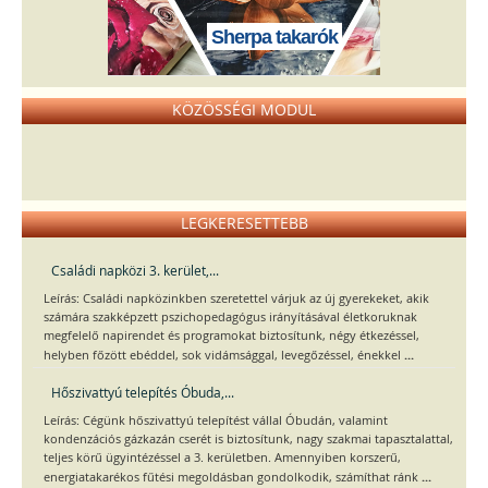
Sherpa takarók
KÖZÖSSÉGI MODUL
LEGKERESETTEBB
Családi napközi 3. kerület,...
Leírás: Családi napközinkben szeretettel várjuk az új gyerekeket, akik
számára szakképzett pszichopedagógus irányításával életkoruknak
megfelelő napirendet és programokat biztosítunk, négy étkezéssel,
...
helyben főzött ebéddel, sok vidámsággal, levegőzéssel, énekkel
Hőszivattyú telepítés Óbuda,...
Leírás: Cégünk hőszivattyú telepítést vállal Óbudán, valamint
kondenzációs gázkazán cserét is biztosítunk, nagy szakmai tapasztalattal,
teljes körű ügyintézéssel a 3. kerületben. Amennyiben korszerű,
...
energiatakarékos fűtési megoldásban gondolkodik, számíthat ránk