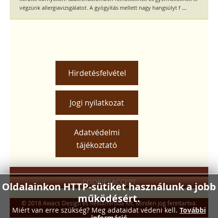
...
végzünk allergiavizsgálatot. A gyógyítás mellett nagy hangsúlyt f
Hirdetésfelvétel
Jogi nyilatkozat
Adatvédelmi
tájékoztató
COOKIESACCEPT
Oldalainkon HTTP-sütiket használunk a jobb
működésért.
© 2018 Awacs Design és Reklámiroda Kft. Minden jog fenntartva.
Miért van erre szükség? Meg adataidat védeni kell.
További
információ