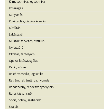
Klímatechnika, légtechnika
Kőfaragás
Könyvelés
Kovácsolás, díszkovácsolás
Kútfúrás
Lakástextil
Műszaki tervezés, statikus
Nyílászáró
Oktatás, tanfolyam
Optika, látásvizsgálat
Papír, írószer
Raktártechnika, logisztika
Reklám, reklámtárgy, nyomda
Rendezvény, rendezvényhelyszín
Ruha, táska, cipő
Sport, hobby, szabadidő
Szállás