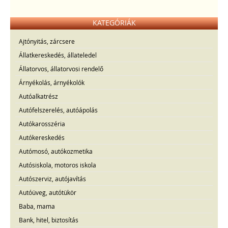
KATEGÓRIÁK
Ajtónyitás, zárcsere
Állatkereskedés, állateledel
Állatorvos, állatorvosi rendelő
Árnyékolás, árnyékolók
Autóalkatrész
Autófelszerelés, autóápolás
Autókarosszéria
Autókereskedés
Autómosó, autókozmetika
Autósiskola, motoros iskola
Autószerviz, autójavítás
Autóüveg, autótükör
Baba, mama
Bank, hitel, biztosítás