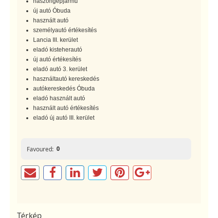
haszongépjármű
új autó Óbuda
használt autó
személyautó értékesítés
Lancia III. kerület
eladó kisteherautó
új autó értékesítés
eladó autó 3. kerület
használtautó kereskedés
autókereskedés Óbuda
eladó használt autó
használt autó értékesítés
eladó új autó III. kerület
0
Favoured:
Térkép