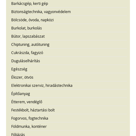
Barkácsgép, kerti gép
Biztonságtechnika, vagyonvédelem
Bölcsöde, óvoda, napközi
Burkolat, burkolás
Bútor, lapszabászat
Chiptuning, autótuning
Cukrászda, fagyizó
Duguláselhárítás
Egészség
Ékszer, ötvös
Elektronikai szerviz, hiradástechnika
Építőanyag
Étterem, vendéglő
Festékbolt, háztartási bolt
Fogorvos, fogtechnika
Földmunka, konténer
Fóliázás