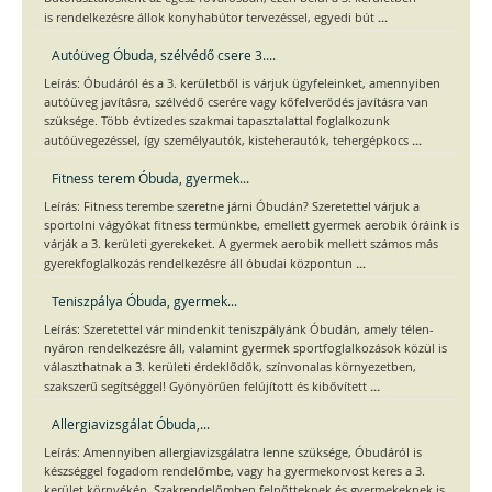
...
is rendelkezésre állok konyhabútor tervezéssel, egyedi bút
Autóüveg Óbuda, szélvédő csere 3....
Leírás: Óbudáról és a 3. kerületből is várjuk ügyfeleinket, amennyiben
autóüveg javításra, szélvédő cserére vagy kőfelverődés javításra van
szüksége. Több évtizedes szakmai tapasztalattal foglalkozunk
...
autóüvegezéssel, így személyautók, kisteherautók, tehergépkocs
Fitness terem Óbuda, gyermek...
Leírás: Fitness terembe szeretne járni Óbudán? Szeretettel várjuk a
sportolni vágyókat fitness termünkbe, emellett gyermek aerobik óráink is
várják a 3. kerületi gyerekeket. A gyermek aerobik mellett számos más
...
gyerekfoglalkozás rendelkezésre áll óbudai központun
Teniszpálya Óbuda, gyermek...
Leírás: Szeretettel vár mindenkit teniszpályánk Óbudán, amely télen-
nyáron rendelkezésre áll, valamint gyermek sportfoglalkozások közül is
választhatnak a 3. kerületi érdeklődők, színvonalas környezetben,
...
szakszerű segítséggel! Gyönyörűen felújított és kibővített
Allergiavizsgálat Óbuda,...
Leírás: Amennyiben allergiavizsgálatra lenne szüksége, Óbudáról is
készséggel fogadom rendelőmbe, vagy ha gyermekorvost keres a 3.
kerület környékén. Szakrendelőmben felnőtteknek és gyermekeknek is