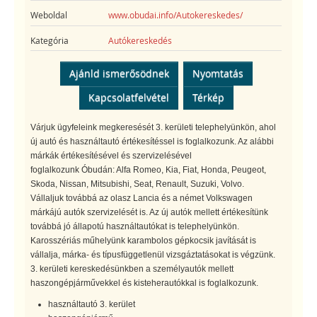
Weboldal
www.obudai.info/Autokereskedes/
Kategória
Autókereskedés
Ajánld ismerősödnek
Nyomtatás
Kapcsolatfelvétel
Térkép
Várjuk ügyfeleink megkeresését 3. kerületi telephelyünkön, ahol
új autó és használtautó értékesítéssel is foglalkozunk. Az alábbi
márkák értékesítésével és szervizelésével
foglalkozunk Óbudán: Alfa Romeo, Kia, Fiat, Honda, Peugeot,
Skoda, Nissan, Mitsubishi, Seat, Renault, Suzuki, Volvo.
Vállaljuk továbbá az olasz Lancia és a német Volkswagen
márkájú autók szervizelését is. Az új autók mellett értékesítünk
továbbá jó állapotú használtautókat is telephelyünkön.
Karosszériás műhelyünk karambolos gépkocsik javítását is
vállalja, márka- és típusfüggetlenül vizsgáztatásokat is végzünk.
3. kerületi kereskedésünkben a személyautók mellett
haszongépjárművekkel és kisteherautókkal is foglalkozunk.
használtautó 3. kerület