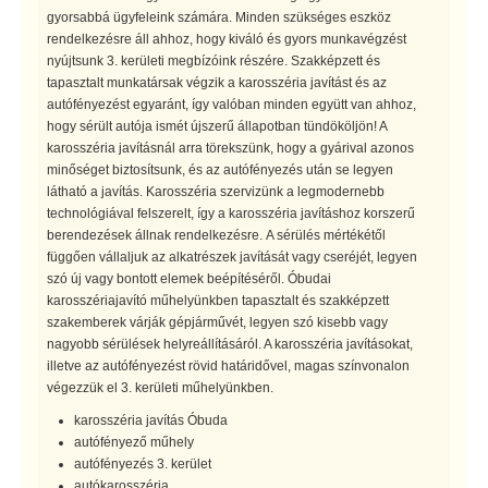
gyorsabbá ügyfeleink számára. Minden szükséges eszköz
rendelkezésre áll ahhoz, hogy kiváló és gyors munkavégzést
nyújtsunk 3. kerületi megbízóink részére. Szakképzett és
tapasztalt munkatársak végzik a karosszéria javítást és az
autófényezést egyaránt, így valóban minden együtt van ahhoz,
hogy sérült autója ismét újszerű állapotban tündököljön! A
karosszéria javításnál arra törekszünk, hogy a gyárival azonos
minőséget biztosítsunk, és az autófényezés után se legyen
látható a javítás. Karosszéria szervizünk a legmodernebb
technológiával felszerelt, így a karosszéria javításhoz korszerű
berendezések állnak rendelkezésre. A sérülés mértékétől
függően vállaljuk az alkatrészek javítását vagy cseréjét, legyen
szó új vagy bontott elemek beépítéséről. Óbudai
karosszériajavító műhelyünkben tapasztalt és szakképzett
szakemberek várják gépjárművét, legyen szó kisebb vagy
nagyobb sérülések helyreállításáról. A karosszéria javításokat,
illetve az autófényezést rövid határidővel, magas színvonalon
végezzük el 3. kerületi műhelyünkben.
karosszéria javítás Óbuda
autófényező műhely
autófényezés 3. kerület
autókarosszéria