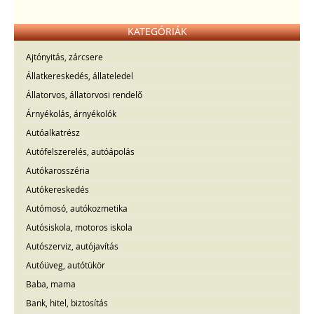
KATEGÓRIÁK
Ajtónyitás, zárcsere
Állatkereskedés, állateledel
Állatorvos, állatorvosi rendelő
Árnyékolás, árnyékolók
Autóalkatrész
Autófelszerelés, autóápolás
Autókarosszéria
Autókereskedés
Autómosó, autókozmetika
Autósiskola, motoros iskola
Autószerviz, autójavítás
Autóüveg, autótükör
Baba, mama
Bank, hitel, biztosítás