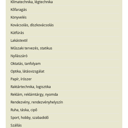
Klímatechnika, légtechnika
Kőfaragás
Könyvelés
Kovácsolás, díszkovácsolás
Kútfúrás
Lakástextil
Műszaki tervezés, statikus
Nyílászáró
Oktatás, tanfolyam
Optika, látásvizsgálat
Papír, írószer
Raktártechnika, logisztika
Reklám, reklámtárgy, nyomda
Rendezvény, rendezvényhelyszín
Ruha, táska, cipő
Sport, hobby, szabadidő
Szállás