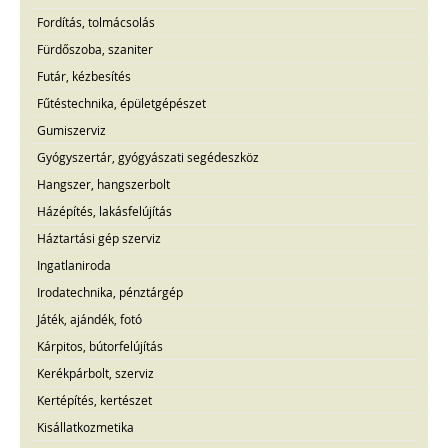
Fordítás, tolmácsolás
Fürdőszoba, szaniter
Futár, kézbesítés
Fűtéstechnika, épületgépészet
Gumiszerviz
Gyógyszertár, gyógyászati segédeszköz
Hangszer, hangszerbolt
Házépítés, lakásfelújítás
Háztartási gép szerviz
Ingatlaniroda
Irodatechnika, pénztárgép
Játék, ajándék, fotó
Kárpitos, bútorfelújítás
Kerékpárbolt, szerviz
Kertépítés, kertészet
Kisállatkozmetika