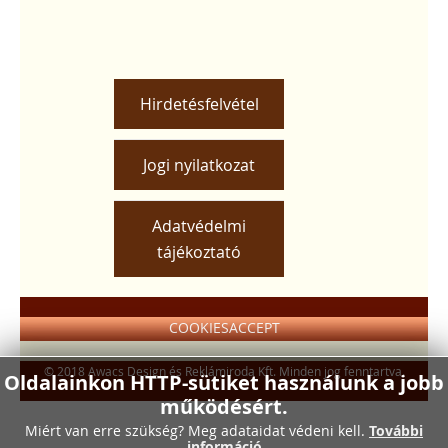
Hirdetésfelvétel
Jogi nyilatkozat
Adatvédelmi
tájékoztató
COOKIESACCEPT
© 2018 Awacs Design és Reklámiroda Kft. Minden jog fenntartva.
Oldalainkon HTTP-sütiket használunk a jobb
működésért.
Miért van erre szükség? Meg adataidat védeni kell.
További
információ