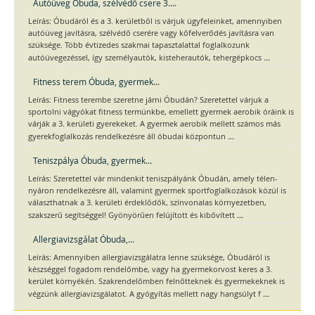
Autóüveg Óbuda, szélvédő csere 3....
Leírás: Óbudáról és a 3. kerületből is várjuk ügyfeleinket, amennyiben
autóüveg javításra, szélvédő cserére vagy kőfelverődés javításra van
szüksége. Több évtizedes szakmai tapasztalattal foglalkozunk
...
autóüvegezéssel, így személyautók, kisteherautók, tehergépkocs
Fitness terem Óbuda, gyermek...
Leírás: Fitness terembe szeretne járni Óbudán? Szeretettel várjuk a
sportolni vágyókat fitness termünkbe, emellett gyermek aerobik óráink is
várják a 3. kerületi gyerekeket. A gyermek aerobik mellett számos más
...
gyerekfoglalkozás rendelkezésre áll óbudai központun
Teniszpálya Óbuda, gyermek...
Leírás: Szeretettel vár mindenkit teniszpályánk Óbudán, amely télen-
nyáron rendelkezésre áll, valamint gyermek sportfoglalkozások közül is
választhatnak a 3. kerületi érdeklődők, színvonalas környezetben,
...
szakszerű segítséggel! Gyönyörűen felújított és kibővített
Allergiavizsgálat Óbuda,...
Leírás: Amennyiben allergiavizsgálatra lenne szüksége, Óbudáról is
készséggel fogadom rendelőmbe, vagy ha gyermekorvost keres a 3.
kerület környékén. Szakrendelőmben felnőtteknek és gyermekeknek is
...
végzünk allergiavizsgálatot. A gyógyítás mellett nagy hangsúlyt f