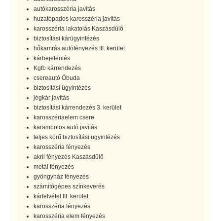
autókarosszéria javítás
huzatópados karosszéria javítás
karosszéria lakatolás Kaszásdűlő
biztosítási kárügyintézés
hőkamrás autófényezés III. kerület
kárbejelentés
Kgfb kárrendezés
csereautó Óbuda
biztosítási ügyintézés
jégkár javítás
biztosítási kárrendezés 3. kerület
karosszériaelem csere
karambolos autó javítás
teljes körű biztosítási ügyintézés
karosszéria fényezés
akril fényezés Kaszásdűlő
metál fényezés
gyöngyház fényezés
számítógépes színkeverés
kárfelvétel III. kerület
karosszéria fényezés
karosszéria elem fényezés