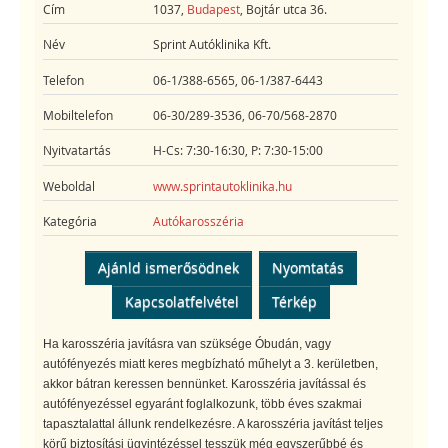
Cím
1037,
Budapest
, Bojtár utca 36.
Név
Sprint Autóklinika Kft.
Telefon
06-1/388-6565, 06-1/387-6443
Mobiltelefon
06-30/289-3536, 06-70/568-2870
Nyitvatartás
H-Cs: 7:30-16:30, P: 7:30-15:00
Weboldal
www.sprintautoklinika.hu
Kategória
Autókarosszéria
Ajánld ismerősödnek
Nyomtatás
Kapcsolatfelvétel
Térkép
Ha karosszéria javításra van szüksége Óbudán, vagy
autófényezés miatt keres megbízható műhelyt a 3. kerületben,
akkor bátran keressen bennünket. Karosszéria javítással és
autófényezéssel egyaránt foglalkozunk, több éves szakmai
tapasztalattal állunk rendelkezésre. A karosszéria javítást teljes
körű biztosítási ügyintézéssel tesszük még egyszerűbbé és