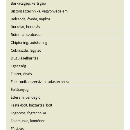
Barkácsgép, kerti gép
Biztonságtechnika, vagyonvédelem
Bölcsöde, óvoda, napközi
Burkolat, burkolás
Bútor, lapszabászat
Chiptuning, autótuning
Cukrászda, fagyizó
Duguláselhárítás
Egészség
Ékszer, ötvös
Elektronikai szerviz, hiradástechnika
Építőanyag
Étterem, vendéglő
Festékbolt, háztartási bolt
Fogorvos, fogtechnika
Földmunka, konténer
Fóliázás