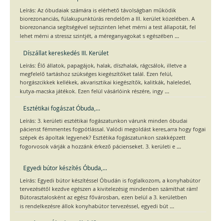
Leírás: Az óbudaiak számára is elérhető távolságban működik
biorezonanciás, fülakupunktúrás rendelőm a III. kerület közelében. A
biorezonancia segítségével sejtszinten lehet mérni a test állapotát, fel
...
lehet mérni a stressz szintjét, a méreganyagokat s egészében
Díszállat kereskedés III. Kerület
Leírás: Élő állatok, papagájok, halak, díszhalak, rágcsálok, illetve a
megfelelő tartáshoz szükséges kiegészítőket talál. Ezen felül,
horgászcikkek kellékek, akvarisztikai kiegészítők, kalitkák, haleledel,
...
kutya-macska játékok. Ezen felül vásárlóink részére, ingy
Esztétikai fogászat Óbuda,...
Leírás: 3. kerületi esztétikai fogászatunkon várunk minden óbudai
pácienst fémmentes fogpótlással. Valódi megoldást keres,arra hogy fogai
szépek és ápoltak legyenek? Esztétika fogászatunkon szakképzett
...
fogorvosok várják a hozzánk érkező pácienseket. 3. kerületi e
Egyedi bútor készítés Óbuda,...
Leírás: Egyedi bútor készítéssel Óbudán is foglalkozom, a konyhabútor
tervezésétől kezdve egészen a kivitelezésig mindenben számíthat rám!
Bútorasztalosként az egész fővárosban, ezen belül a 3. kerületben
...
is rendelkezésre állok konyhabútor tervezéssel, egyedi bút